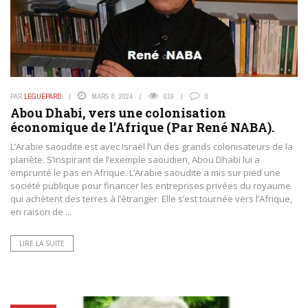
PAR
LEGUEPARD
MARS 8, 2024
619
0
Abou Dhabi, vers une colonisation
économique de l’Afrique (Par René NABA).
L’Arabie saoudite est avec Israël l’un des grands colonisateurs de la
planète. S’inspirant de l’exemple saoudien, Abou Dhabi lui a
emprunté le pas en Afrique. L’Arabie saoudite a mis sur pied une
société publique pour financer les entreprises privées du royaume
qui achètent des terres à l’étranger. Elle s’est tournée vers l’Afrique,
en raison de ...
LIRE LA SUITE