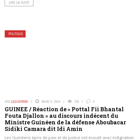
LIRE LA SUITE
POLITIQUE
PAR
LEGUEPARD
MARS 9, 2024
709
0
GUINEE / Réaction de « Pottal Fii Bhantal
Fouta Djallon » au discours indécent du
Ministre Guinéen de la défense Aboubacar
Sidiki Camara dit Idi Amin
Les Guinéens épris de paix et de justice ont écouté avec indignation