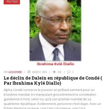
POLITIQUE
PAR
LEGUEPARD
MARS 8, 2024
595
0
Le déclin de Dalein en république de Condé (
Par Ibrahima Kylé Diallo)
Alpha Condé conserve le pouvoir en prêtant serment pour un
troisième mandat. En manipulant grossièrement la constitution
guinéenne il n’est, selon lui, qu’à son premier mandat de sa
quatrième république. Evidemment, personne n’est dupe. Avec un
fichier électoral opaque, une Ceni corrompue, une Cour