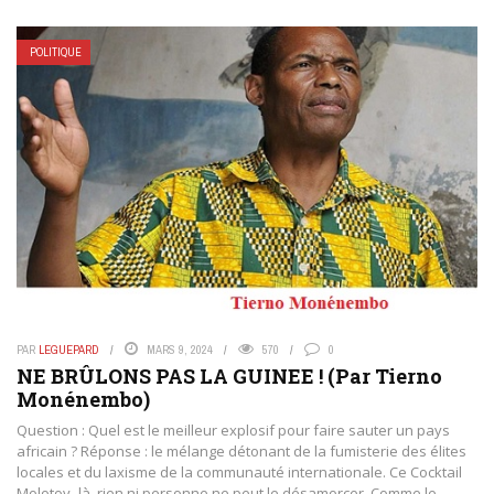
POLITIQUE
PAR
LEGUEPARD
MARS 9, 2024
570
0
NE BRÛLONS PAS LA GUINEE ! (Par Tierno
Monénembo)
Question : Quel est le meilleur explosif pour faire sauter un pays
africain ? Réponse : le mélange détonant de la fumisterie des élites
locales et du laxisme de la communauté internationale. Ce Cocktail
Molotov- là, rien ni personne ne peut le désamorcer. Comme le