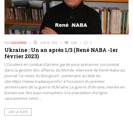
PAR
LEGUEPARD
JUIN 10, 2015
1336
0
Ukraine : Un an après 1/3 (René NABA -1er
février 2023)
L’Occident en combat d’arrière garde pour préserver son primat
dans la gestion des affaires du Monde. Interview de René Naba au
journal “Le relais du Bougouni”, partenaire au Mali du
site https://www.madaniya.info/ à l’occasion du premier
anniversaire de la guerre d’Ukraine La guerre d’Ukraine, menée en
Europe par des pays européens à la population d’origine
caucasienne selon ...
LIRE LA SUITE