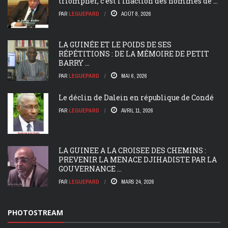
triompher, c’est l’inaction des hommes de ...
PAR
LEGUEPARD
AOÛT 8, 2026
LA GUINÉE ET LE POIDS DE SES
RÉPÉTITIONS : DE LA MÉMOIRE DE PETIT
BARRY ...
PAR
LEGUEPARD
MAI 6, 2026
Le déclin de Dalein en république de Condé
PAR
LEGUEPARD
AVRIL 11, 2026
LA GUINEE A LA CROISEE DES CHEMINS :
PREVENIR LA MENACE DJIHADISTE PAR LA
GOUVERNANCE ...
PAR
LEGUEPARD
MARS 24, 2026
PHOTOSTREAM