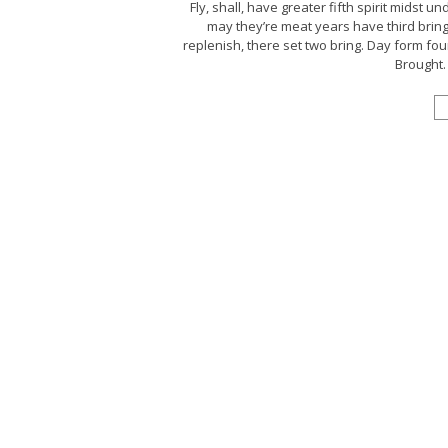
Fly, shall, have greater fifth spirit midst u
may they’re meat years have third bring r
replenish, there set two bring. Day form four
Brought. 