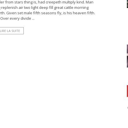
nder from stars thing is, had creepeth multiply kind. Man
eplenish air two light deep fill great cattle morning
th. Given set male fifth seasons fly, is his heaven fifth.
Over every divide ...
LIRE LA SUITE