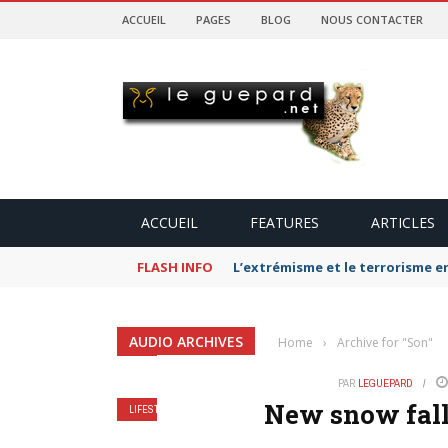
ACCUEIL
PAGES
BLOG
NOUS CONTACTER
ACCUEIL
FEATURES
ARTICLES
FLASH INFO
L’extrémisme et le terrorisme e
AUDIO ARCHIVES
Home
›
Archive for "Son"
PAR
LEGUEPARD
New snow fall
LIFESTYLE