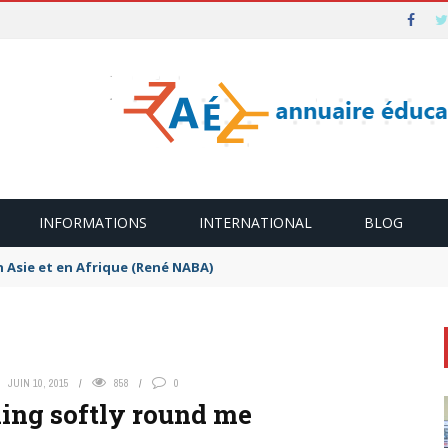
INFORMATIONS
INTERNATIONAL
BLOG
n Asie et en Afrique (René NABA)
JUIN 10, 2015
858
0
ing softly round me