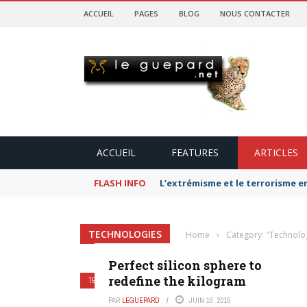
ACCUEIL
PAGES
BLOG
NOUS CONTACTER
ACCUEIL
FEATURES
ARTICLES
FLASH INFO
L’extrémisme et le terrorisme e
TECHNOLOGIES
Home
›
Category: "Technolo
Perfect silicon sphere to
redefine the kilogram
TECHNOLOGIES
PAR
LEGUEPARD
JUIN 10, 2015