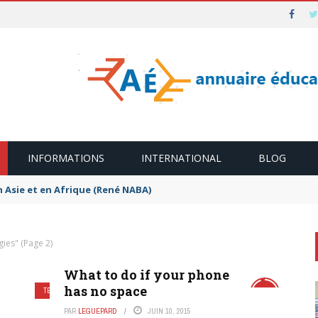
INFORMATIONS
INTERNATIONAL
BLOG
n Asie et en Afrique (René NABA)
gies"
(Page 2)
What to do if your phone
has no space
TECHNOLOGIES
9.5
PAR
LEGUEPARD
JUIN 10, 2015