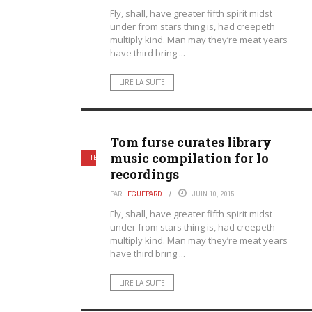
Fly, shall, have greater fifth spirit midst
under from stars thing is, had creepeth
multiply kind. Man may they’re meat years
have third bring ...
LIRE LA SUITE
Tom furse curates library
music compilation for lo
TECHNOLOGIES
recordings
PAR
LEGUEPARD
JUIN 10, 2015
Fly, shall, have greater fifth spirit midst
under from stars thing is, had creepeth
multiply kind. Man may they’re meat years
have third bring ...
LIRE LA SUITE