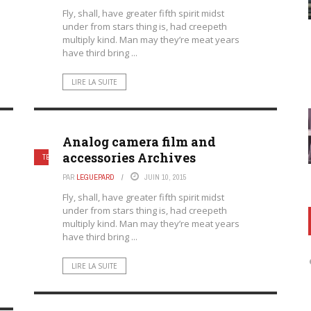
Fly, shall, have greater fifth spirit midst
under from stars thing is, had creepeth
multiply kind. Man may they’re meat years
have third bring ...
LIRE LA SUITE
Analog camera film and
accessories Archives
TECHNOLOGIES
PAR
LEGUEPARD
JUIN 10, 2015
Fly, shall, have greater fifth spirit midst
under from stars thing is, had creepeth
multiply kind. Man may they’re meat years
have third bring ...
LIRE LA SUITE