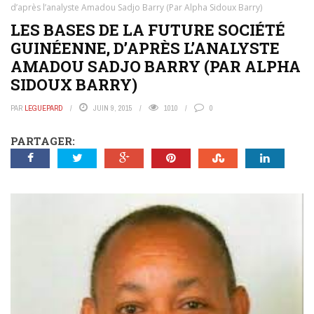
d’après l’analyste Amadou Sadjo Barry (Par Alpha Sidoux Barry)
LES BASES DE LA FUTURE SOCIÉTÉ
GUINÉENNE, D’APRÈS L’ANALYSTE
AMADOU SADJO BARRY (PAR ALPHA
SIDOUX BARRY)
PAR
LEGUEPARD
JUIN 9, 2015
1010
0
PARTAGER: