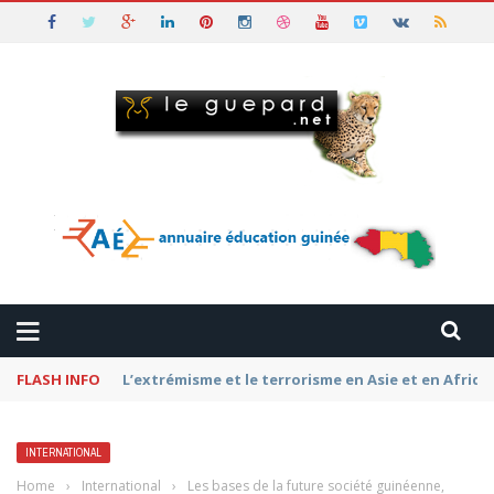
FLASH INFO
Pétromonarchies-Gaza : La rivalité entre Qatar, la
INTERNATIONAL
Home
›
International
›
Les bases de la future société guinéenne,