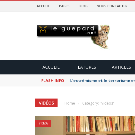
ACCUEIL
PAGES
BLOG
NOUS CONTACTER
ACCUEIL
FEATURES
ARTICLES
FLASH INFO
L’extrémisme et le terrorisme e
VIDÉOS
Home
›
Category: "Vidéos"
VIDÉOS