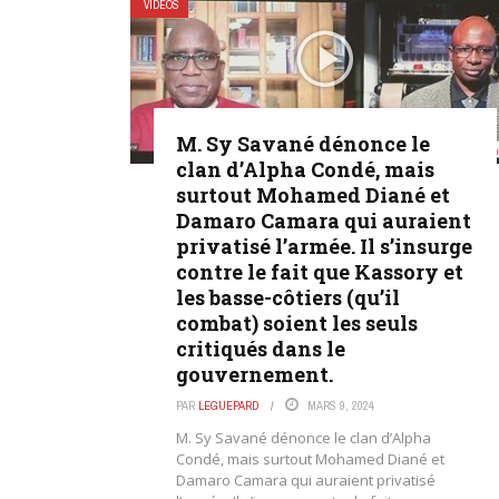
VIDÉOS
M. Sy Savané dénonce le
clan d’Alpha Condé, mais
surtout Mohamed Diané et
Damaro Camara qui auraient
privatisé l’armée. Il s’insurge
contre le fait que Kassory et
les basse-côtiers (qu’il
combat) soient les seuls
critiqués dans le
gouvernement.
PAR
LEGUEPARD
MARS 9, 2024
M. Sy Savané dénonce le clan d’Alpha
Condé, mais surtout Mohamed Diané et
Damaro Camara qui auraient privatisé