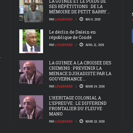
LA GUINÉE ET LE POIDS DE
SES RÉPÉTITIONS : DE LA
MÉMOIRE DE PETIT BARRY ...
PAR
LEGUEPARD
MAI 6, 2026
Le déclin de Dalein en
république de Condé
PAR
LEGUEPARD
AVRIL 11, 2026
LA GUINEE A LA CROISEE DES
CHEMINS : PREVENIR LA
MENACE DJIHADISTE PAR LA
GOUVERNANCE ...
PAR
LEGUEPARD
MARS 24, 2026
L’HERITAGE COLONIAL A
L’EPREUVE : LE DIFFEREND
FRONTALIER DU FLEUVE
MANO
PAR
LEGUEPARD
MARS 19, 2026