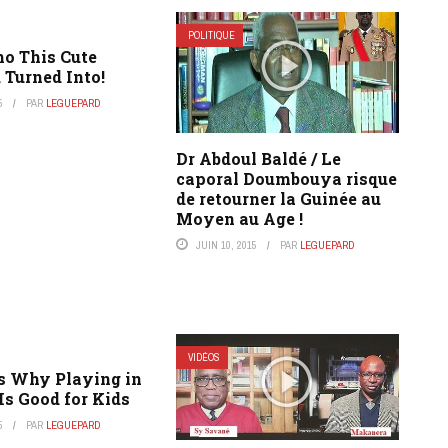
POLITIQUE
o This Cute
d Turned Into!
5
PAR
LEGUEPARD
Dr Abdoul Baldé / Le
caporal Doumbouya risque
de retourner la Guinée au
Moyen au Age !
JUIN 10, 2015
PAR
LEGUEPARD
VIDÉOS
s Why Playing in
Is Good for Kids
5
PAR
LEGUEPARD