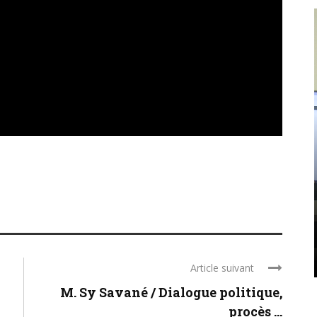
POLITIQUE
GUİNÉE : PLUS DURE SERA LA
CHUTE DE MAMADI
DOUMBOUYA ET DE SON CNRD
En Guinée, le pouvoir ne tombe jamais par
hasard. Il tombe par accumulation d’arrogance,
de mensonge et de mépris. Le CNRD de Mamadi
Doumbouya est en train de bâtir, pierre ...
Article suivant
M. Sy Savané / Dialogue politique,
procès ...