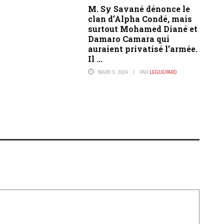
M. Sy Savané dénonce le
clan d’Alpha Condé, mais
surtout Mohamed Diané et
Damaro Camara qui
auraient privatisé l’armée.
Il ...
MARS 9, 2024
PAR
LEGUEPARD