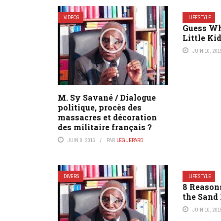
VIDÉOS
LIFESTYLE
Guess Wh
Little Ki
JUIN 10, 201
M. Sy Savané / Dialogue
politique, procès des
massacres et décoration
des militaire français ?
JUIN 9, 2015
PAR
LEGUEPARD
DIVERS
LIFESTYLE
8 Reason
the Sand 
JUIN 10, 201