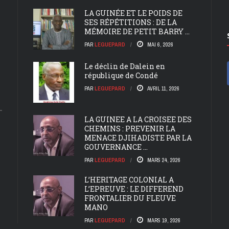
LA GUINÉE ET LE POIDS DE
SES RÉPÉTITIONS : DE LA
MÉMOIRE DE PETIT BARRY ...
PAR
LEGUEPARD
MAI 6, 2026
Le déclin de Dalein en
république de Condé
PAR
LEGUEPARD
AVRIL 11, 2026
LA GUINEE A LA CROISEE DES
CHEMINS : PREVENIR LA
MENACE DJIHADISTE PAR LA
GOUVERNANCE ...
PAR
LEGUEPARD
MARS 24, 2026
L’HERITAGE COLONIAL A
L’EPREUVE : LE DIFFEREND
FRONTALIER DU FLEUVE
MANO
PAR
LEGUEPARD
MARS 19, 2026