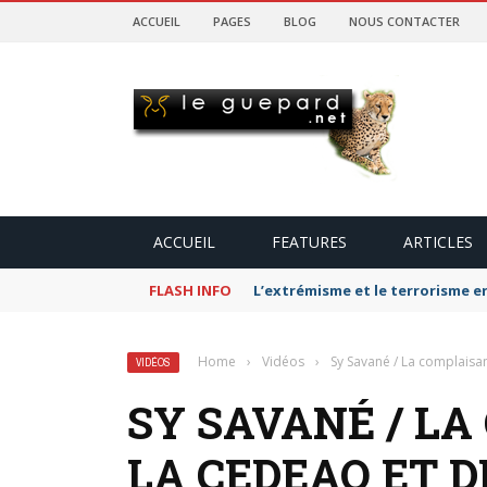
ACCUEIL
PAGES
BLOG
NOUS CONTACTER
ACCUEIL
FEATURES
ARTICLES
FLASH INFO
L’extrémisme et le terrorisme e
Home
›
Vidéos
›
Sy Savané / La complaisan
VIDÉOS
SY SAVANÉ / L
LA CEDEAO ET D