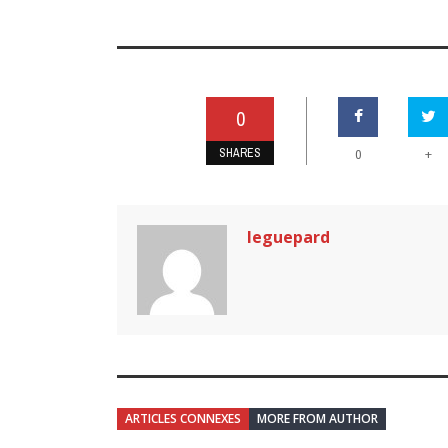
0
SHARES
+
0
leguepard
ARTICLES CONNEXES
MORE FROM AUTHOR