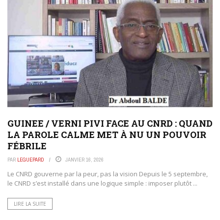
GUINEE / VERNI PIVI FACE AU CNRD : QUAND
LA PAROLE CALME MET À NU UN POUVOIR
FÉBRILE
PAR
LEGUEPARD
JANVIER 16, 2026
Le CNRD gouverne par la peur, pas la vision Depuis le 5 septembre,
le CNRD s’est installé dans une logique simple : imposer plutôt ...
LIRE LA SUITE