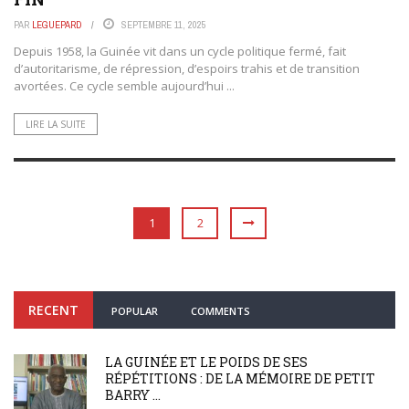
PAR
LEGUEPARD
SEPTEMBRE 11, 2025
Depuis 1958, la Guinée vit dans un cycle politique fermé, fait
d’autoritarisme, de répression, d’espoirs trahis et de transition
avortées. Ce cycle semble aujourd’hui ...
LIRE LA SUITE
1
2
RECENT
POPULAR
COMMENTS
LA GUINÉE ET LE POIDS DE SES
RÉPÉTITIONS : DE LA MÉMOIRE DE PETIT
BARRY ...