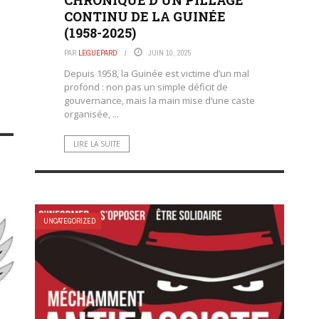
CHRONIQUE D’UN PILLAGE
CONTINU DE LA GUINÉE
(1958-2025)
PAR
LEGUEPARD
JUIN 10, 2025
Depuis 1958, la Guinée est victime d’un mal
profond : non pas un simple déficit de
gouvernance, mais la main mise d’une caste
organisée, ...
LIRE LA SUITE
UNCATEGORIZED