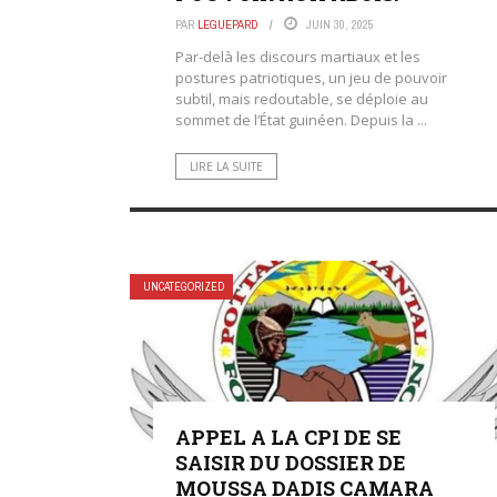
PAR
LEGUEPARD
JUIN 30, 2025
Par-delà les discours martiaux et les
postures patriotiques, un jeu de pouvoir
subtil, mais redoutable, se déploie au
sommet de l’État guinéen. Depuis la ...
LIRE LA SUITE
UNCATEGORIZED
APPEL A LA CPI DE SE
SAISIR DU DOSSIER DE
MOUSSA DADIS CAMARA