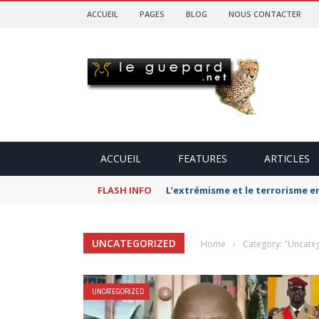
ACCUEIL
PAGES
BLOG
NOUS CONTACTER
ACCUEIL
FEATURES
ARTICLES
FLASH INFO
L’extrémisme et le terrorisme e
UNCATEGORIZED
Home
›
Category: "Uncate
UNCATEGORIZED