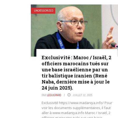
UNCATEGORIZED
Exclusivité : Maroc / Israël, 2
officiers marocains tués sur
une base israélienne par un
tir balistique iranien (René
Naba, dernière mise à jour le
24 juin 2025).
PAR
LEGUEPARD
JUILLET 12, 2025
Exclusivité https://www.madaniya.info/ Pour
voir les documents supplémentaires, il faut
aller à www.madaniya.info Maroc / Israël, 2
officiers marocains tués sur une base