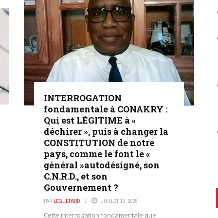
INTERROGATION
fondamentale à CONAKRY :
Qui est LÉGITIME à «
déchirer », puis à changer la
CONSTITUTION de notre
pays, comme le font le «
général »autodésigné, son
C.N.R.D., et son
Gouvernement ?
PAR
LEGUEPARD
JUILLET 19, 2025
Cette interrogation fondamentale que