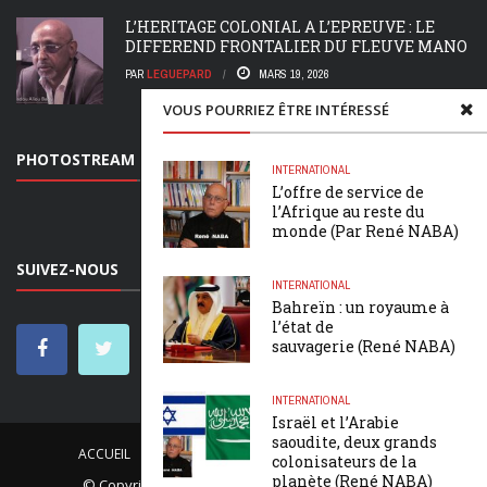
L’HERITAGE COLONIAL A L’EPREUVE : LE
DIFFEREND FRONTALIER DU FLEUVE MANO
PAR
LEGUEPARD
MARS 19, 2026
VOUS POURRIEZ ÊTRE INTÉRESSÉ
PHOTOSTREAM
INTERNATIONAL
L’offre de service de
l’Afrique au reste du
monde (Par René NABA)
SUIVEZ-NOUS
INTERNATIONAL
Bahreïn : un royaume à
l’état de
sauvagerie (René NABA)
INTERNATIONAL
Israël et l’Arabie
saoudite, deux grands
ACCUEIL
CONNECTEZ-NOUS
QUI SOMMES-NOUS
colonisateurs de la
planète (René NABA)
© Copyright
leguepard.net
. Tous droits réservés.