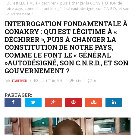
: Qui est LÉGITIME à « déchirer », puis à changer la CONSTITUTION de
notre pays, comme le font le « général »autodésigné, son C.N.R.D., et son
Gouvernement ?
INTERROGATION FONDAMENTALE À
CONAKRY : QUI EST LÉGITIME À «
DÉCHIRER », PUIS À CHANGER LA
CONSTITUTION DE NOTRE PAYS,
COMME LE FONT LE « GÉNÉRAL
»AUTODÉSIGNÉ, SON C.N.R.D., ET SON
GOUVERNEMENT ?
PAR
LEGUEPARD
JUILLET 19, 2025
614
0
PARTAGER: