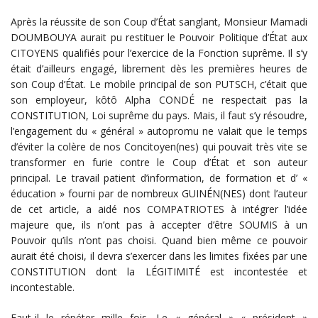
Après la réussite de son Coup d’État sanglant, Monsieur Mamadi
DOUMBOUYA aurait pu restituer le Pouvoir Politique d’État aux
CITOYENS qualifiés pour l’exercice de la Fonction suprême. Il s’y
était d’ailleurs engagé, librement dès les premières heures de
son Coup d’État. Le mobile principal de son PUTSCH, c’était que
son employeur, kôtô Alpha CONDÉ ne respectait pas la
CONSTITUTION, Loi suprême du pays. Mais, il faut s’y résoudre,
l’engagement du « général » autopromu ne valait que le temps
d’éviter la colère de nos Concitoyen(nes) qui pouvait très vite se
transformer en furie contre le Coup d’État et son auteur
principal. Le travail patient d’information, de formation et d’ «
éducation » fourni par de nombreux GUINÉN(NES) dont l’auteur
de cet article, a aidé nos COMPATRIOTES à intégrer l’idée
majeure que, ils n’ont pas à accepter d’être SOUMIS à un
Pouvoir qu’ils n’ont pas choisi. Quand bien même ce pouvoir
aurait été choisi, il devra s’exercer dans les limites fixées par une
CONSTITUTION dont la LÉGITIMITÉ est incontestée et
incontestable.
Faut-il le répéter mille fois. Le « général » « président »