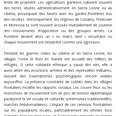
limite de propriété. Les agriculteurs guinéens cultivent souvent
des terres situées administrativement en Sierra Leone ou au
Libéria, provoquant des heurts avec les gardes-frontières lors
des récoltes. Historiquement, les régimes de Conakry, Freetown
et Monrovia se sont souvent accusés mutuellement de soutenir
des mouvements d’opposition ou des groupes armés. La
frontière devient alors un « no man’s land » sécuritaire où
chaque mouvement est interprété comme une agression.
Pendant les guerres civiles au Libéria et en Sierra Leone, les
villages Toma et Kissi en Guinée ont accueilli des milliers de
réfugiés. Si cette solidarité ethnique a sauvé des vies, elle a
aussi attiré des incursions armées et des représailles militaires,
laissant des traumatismes psychologiques encore visibles
aujourd’hui. La présence constante de soldats dans les villages
frontaliers modifie les rapports sociaux. Les couvre-feux ou les
restrictions de mouvement lors de pics de tension diplomatique
paralysent la vie sociale et culturelle (cérémonies traditionnelles,
marchés hebdomadaires). L’impact de ces tensions frontalières
sur les populations locales, particulièrement les ethnies Kissi
présents dans les trois pays, et Toma/Loma présents en Guinée