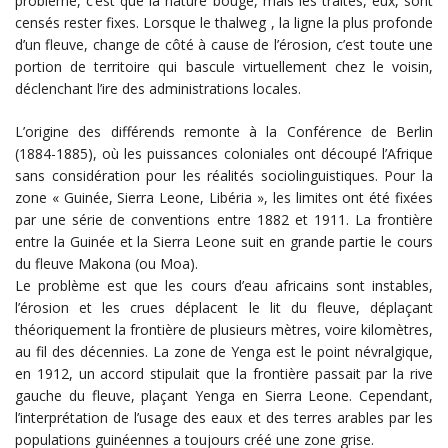
problème, c’est que la nature bouge, mais les traités, eux, sont
censés rester fixes. Lorsque le thalweg , la ligne la plus profonde
d’un fleuve, change de côté à cause de l’érosion, c’est toute une
portion de territoire qui bascule virtuellement chez le voisin,
déclenchant l’ire des administrations locales.
L’origine des différends remonte à la Conférence de Berlin
(1884-1885), où les puissances coloniales ont découpé l’Afrique
sans considération pour les réalités sociolinguistiques. Pour la
zone « Guinée, Sierra Leone, Libéria », les limites ont été fixées
par une série de conventions entre 1882 et 1911. La frontière
entre la Guinée et la Sierra Leone suit en grande partie le cours
du fleuve Makona (ou Moa).
Le problème est que les cours d’eau africains sont instables,
l’érosion et les crues déplacent le lit du fleuve, déplaçant
théoriquement la frontière de plusieurs mètres, voire kilomètres,
au fil des décennies. La zone de Yenga est le point névralgique,
en 1912, un accord stipulait que la frontière passait par la rive
gauche du fleuve, plaçant Yenga en Sierra Leone. Cependant,
l’interprétation de l’usage des eaux et des terres arables par les
populations guinéennes a toujours créé une zone grise.