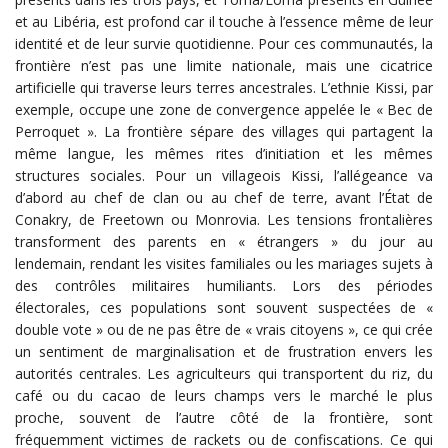
et au Libéria, est profond car il touche à l’essence même de leur
identité et de leur survie quotidienne. Pour ces communautés, la
frontière n’est pas une limite nationale, mais une cicatrice
artificielle qui traverse leurs terres ancestrales. L’ethnie Kissi, par
exemple, occupe une zone de convergence appelée le « Bec de
Perroquet ». La frontière sépare des villages qui partagent la
même langue, les mêmes rites d’initiation et les mêmes
structures sociales. Pour un villageois Kissi, l’allégeance va
d’abord au chef de clan ou au chef de terre, avant l’État de
Conakry, de Freetown ou Monrovia. Les tensions frontalières
transforment des parents en « étrangers » du jour au
lendemain, rendant les visites familiales ou les mariages sujets à
des contrôles militaires humiliants. Lors des périodes
électorales, ces populations sont souvent suspectées de «
double vote » ou de ne pas être de « vrais citoyens », ce qui crée
un sentiment de marginalisation et de frustration envers les
autorités centrales. Les agriculteurs qui transportent du riz, du
café ou du cacao de leurs champs vers le marché le plus
proche, souvent de l’autre côté de la frontière, sont
fréquemment victimes de rackets ou de confiscations. Ce qui