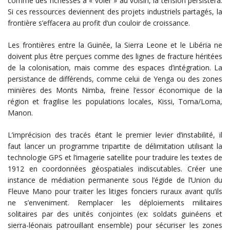
comme des richesses à « voler » au voisin, la tension persistera.
Si ces ressources deviennent des projets industriels partagés, la
frontière s’effacera au profit d’un couloir de croissance.
Les frontières entre la Guinée, la Sierra Leone et le Libéria ne
doivent plus être perçues comme des lignes de fracture héritées
de la colonisation, mais comme des espaces d’intégration. La
persistance de différends, comme celui de Yenga ou des zones
minières des Monts Nimba, freine l’essor économique de la
région et fragilise les populations locales, Kissi, Toma/Loma,
Manon.
L’imprécision des tracés étant le premier levier d’instabilité, il
faut lancer un programme tripartite de délimitation utilisant la
technologie GPS et l’imagerie satellite pour traduire les textes de
1912 en coordonnées géospatiales indiscutables. Créer une
instance de médiation permanente sous l’égide de l’Union du
Fleuve Mano pour traiter les litiges fonciers ruraux avant qu’ils
ne s’enveniment. Remplacer les déploiements militaires
solitaires par des unités conjointes (ex: soldats guinéens et
sierra-léonais patrouillant ensemble) pour sécuriser les zones