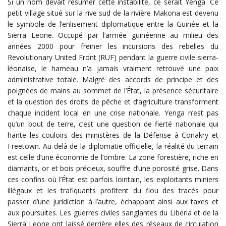
Si un nom devait résumer cette instabilité, ce serait Yenga. Ce
petit village situé sur la rive sud de la rivière Makona est devenu
le symbole de l’enlisement diplomatique entre la Guinée et la
Sierra Leone. Occupé par l’armée guinéenne au milieu des
années 2000 pour freiner les incursions des rebelles du
Revolutionary United Front (RUF) pendant la guerre civile sierra-
léonaise, le hameau n’a jamais vraiment retrouvé une paix
administrative totale. Malgré des accords de principe et des
poignées de mains au sommet de l’État, la présence sécuritaire
et la question des droits de pêche et d’agriculture transforment
chaque incident local en une crise nationale. Yenga n’est pas
qu’un bout de terre, c’est une question de fierté nationale qui
hante les couloirs des ministères de la Défense à Conakry et
Freetown. Au-delà de la diplomatie officielle, la réalité du terrain
est celle d’une économie de l’ombre. La zone forestière, riche en
diamants, or et bois précieux, souffre d’une porosité grise. Dans
ces confins où l’État est parfois lointain, les exploitants miniers
illégaux et les trafiquants profitent du flou des tracés pour
passer d’une juridiction à l’autre, échappant ainsi aux taxes et
aux poursuites. Les guerres civiles sanglantes du Liberia et de la
Sierra Leone ont laissé derrière elles des réseaux de circulation