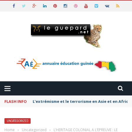
FLASH INFO
Pétromonarchies-Gaza : La rivalité entre Qatar, la
UNCATEGORIZED
Home
›
Uncategorized
›
L’HERITAGE COLONIAL A L’EPREUVE : LE