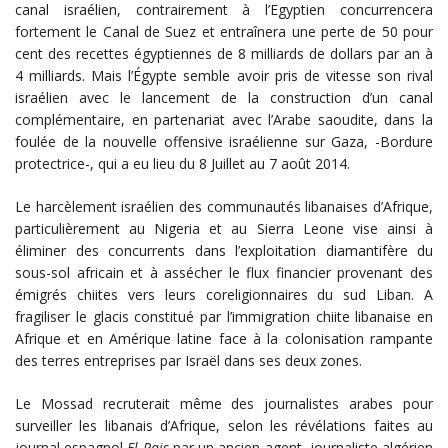
canal israélien, contrairement à l’Egyptien concurrencera
fortement le Canal de Suez et entraînera une perte de 50 pour
cent des recettes égyptiennes de 8 milliards de dollars par an à
4 milliards. Mais l’Égypte semble avoir pris de vitesse son rival
israélien avec le lancement de la construction d’un canal
complémentaire, en partenariat avec l’Arabe saoudite, dans la
foulée de la nouvelle offensive israélienne sur Gaza, -Bordure
protectrice-, qui a eu lieu du 8 Juillet au 7 août 2014.
Le harcèlement israélien des communautés libanaises d’Afrique,
particulièrement au Nigeria et au Sierra Leone vise ainsi à
éliminer des concurrents dans l’exploitation diamantifère du
sous-sol africain et à assécher le flux financier provenant des
émigrés chiites vers leurs coreligionnaires du sud Liban. A
fragiliser le glacis constitué par l’immigration chiite libanaise en
Afrique et en Amérique latine face à la colonisation rampante
des terres entreprises par Israël dans ses deux zones.
Le Mossad recruterait même des journalistes arabes pour
surveiller les libanais d’Afrique, selon les révélations faites au
journal espagnol
El Pais
par un ancien agent, journaliste algérien