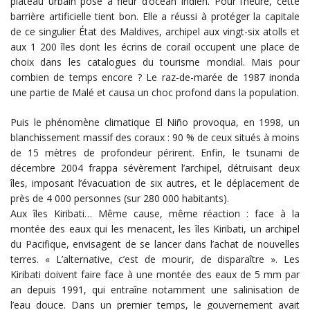
plateau urbain posé à fleur d’océan Indien. Pour l’heure, cette
barrière artificielle tient bon. Elle a réussi à protéger la capitale
de ce singulier État des Maldives, archipel aux vingt-six atolls et
aux 1 200 îles dont les écrins de corail occupent une place de
choix dans les catalogues du tourisme mondial. Mais pour
combien de temps encore ? Le raz-de-marée de 1987 inonda
une partie de Malé et causa un choc profond dans la population.
Puis le phénomène climatique El Niño provoqua, en 1998, un
blanchissement massif des coraux : 90 % de ceux situés à moins
de 15 mètres de profondeur périrent. Enfin, le tsunami de
décembre 2004 frappa sévèrement l’archipel, détruisant deux
îles, imposant l’évacuation de six autres, et le déplacement de
près de 4 000 personnes (sur 280 000 habitants).
Aux îles Kiribati… Même cause, même réaction : face à la
montée des eaux qui les menacent, les îles Kiribati, un archipel
du Pacifique, envisagent de se lancer dans l’achat de nouvelles
terres. « L’alternative, c’est de mourir, de disparaître ». Les
Kiribati doivent faire face à une montée des eaux de 5 mm par
an depuis 1991, qui entraîne notamment une salinisation de
l’eau douce. Dans un premier temps, le gouvernement avait