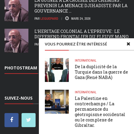
LA GUINEE A LA CROISEE DES CHEMINS :
PREVENIR LA MENACE DJIHADISTE PAR LA
GOUVERNANCE ...
PAR
LEGUEPARD
MARS 24, 2026
L’HERITAGE COLONIAL A L’EPREUVE : LE
DIFFEREND FRONTALIER DU FLEUVE MANO
VOUS POURRIEZ ÊTRE INTÉRESSÉ
PAR
LEGUEPARD
MARS 19, 2026
INTERNATIONAL
De la duplicité de la
PHOTOSTREAM
Turquie dans la guerre de
Gaza (René NABA)
INTERNATIONAL
SUIVEZ-NOUS
La Palestine en
contrechamps / La
permanence du
géotropisme occidental
ou le complexe de
Gibraltar.