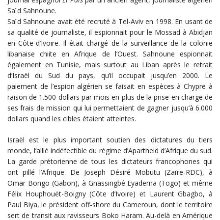
Saïd Sahnoune.
Saïd Sahnoune avait été recruté à Tel-Aviv en 1998. En usant de
sa qualité de journaliste, il espionnait pour le Mossad à Abidjan
en Côte-d’Ivoire. Il était chargé de la surveillance de la colonie
libanaise chiite en Afrique de l’Ouest. Sahnoune espionnait
également en Tunisie, mais surtout au Liban après le retrait
d’Israël du Sud du pays, qu’il occupait jusqu’en 2000. Le
paiement de l’espion algérien se faisait en espèces à Chypre à
raison de 1.500 dollars par mois en plus de la prise en charge de
ses frais de mission qui lui permettaient de gagner jusqu’à 6.000
dollars quand les cibles étaient atteintes.
Israël est le plus important soutien des dictatures du tiers
monde, l’allié indéfectible du régime d’Apartheid d’Afrique du sud.
La garde prétorienne de tous les dictateurs francophones qui
ont pillé l’Afrique. De Joseph Désiré Mobutu (Zaïre-RDC), à
Omar Bongo (Gabon), à Gnassingbé Eyadema (Togo) et même
Félix Houphouët-Boigny (Côte d’Ivoire) et Laurent Gbagbo, à
Paul Biya, le président off-shore du Cameroun, dont le territoire
sert de transit aux ravisseurs Boko Haram. Au-delà en Amérique