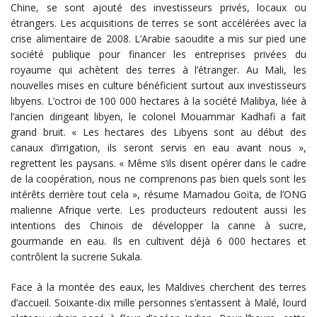
Chine, se sont ajouté des investisseurs privés, locaux ou
étrangers. Les acquisitions de terres se sont accélérées avec la
crise alimentaire de 2008. L’Arabie saoudite a mis sur pied une
société publique pour financer les entreprises privées du
royaume qui achètent des terres à l’étranger. Au Mali, les
nouvelles mises en culture bénéficient surtout aux investisseurs
libyens. L’octroi de 100 000 hectares à la société Malibya, liée à
l’ancien dirigeant libyen, le colonel Mouammar Kadhafi a fait
grand bruit. « Les hectares des Libyens sont au début des
canaux d’irrigation, ils seront servis en eau avant nous »,
regrettent les paysans. « Même s’ils disent opérer dans le cadre
de la coopération, nous ne comprenons pas bien quels sont les
intérêts derrière tout cela », résume Mamadou Goïta, de l’ONG
malienne Afrique verte. Les producteurs redoutent aussi les
intentions des Chinois de développer la canne à sucre,
gourmande en eau. Ils en cultivent déjà 6 000 hectares et
contrôlent la sucrerie Sukala.
Face à la montée des eaux, les Maldives cherchent des terres
d’accueil. Soixante-dix mille personnes s’entassent à Malé, lourd