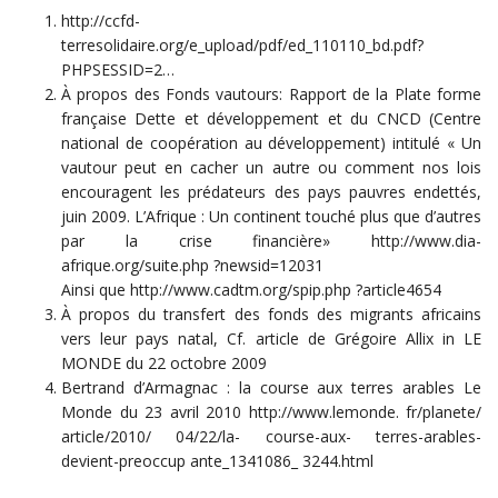
http://ccfd-
terresolidaire.org/e_upload/pdf/ed_110110_bd.pdf?
PHPSESSID=2…
À propos des Fonds vautours: Rapport de la Plate forme
française Dette et développement et du CNCD (Centre
national de coopération au développement) intitulé « Un
vautour peut en cacher un autre ou comment nos lois
encouragent les prédateurs des pays pauvres endettés,
juin 2009. L’Afrique : Un continent touché plus que d’autres
par la crise financière» http://www.dia-
afrique.org/suite.php ?newsid=12031
Ainsi que http://www.cadtm.org/spip.php ?article4654
À propos du transfert des fonds des migrants africains
vers leur pays natal, Cf. article de Grégoire Allix in LE
MONDE du 22 octobre 2009
Bertrand d’Armagnac : la course aux terres arables Le
Monde du 23 avril 2010 http://www.lemonde. fr/planete/
article/2010/ 04/22/la- course-aux- terres-arables-
devient-preoccup ante_1341086_ 3244.html