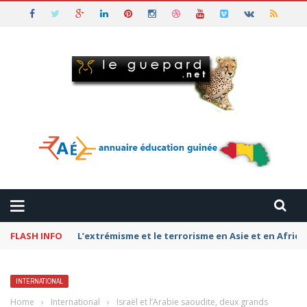
FLASH INFO
Pétromonarchies-Gaza : La rivalité entre Qatar, la
INTERNATIONAL
Home
›
International
›
Israël et l’Arabie saoudite, deux grands