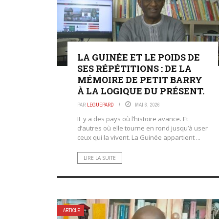
LA GUINÉE ET LE POIDS DE
SES RÉPÉTITIONS : DE LA
MÉMOIRE DE PETIT BARRY
À LA LOGIQUE DU PRÉSENT.
PAR
LEGUEPARD
MAI 6, 2026
IL y a des pays où l’histoire avance. Et
d’autres où elle tourne en rond jusqu’à user
ceux qui la vivent. La Guinée appartient ...
LIRE LA SUITE
ARTICLE