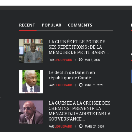
RECENT
POPULAR
COMMENTS
LA GUINÉE ET LE POIDS DE
SES RÉPÉTITIONS : DE LA
MÉMOIRE DE PETIT BARRY ...
PAR
LEGUEPARD
MAI 6, 2026
Le déclin de Dalein en
république de Condé
PAR
LEGUEPARD
AVRIL 11, 2026
LA GUINEE A LA CROISEE DES
CHEMINS : PREVENIR LA
MENACE DJIHADISTE PAR LA
GOUVERNANCE ...
PAR
LEGUEPARD
MARS 24, 2026