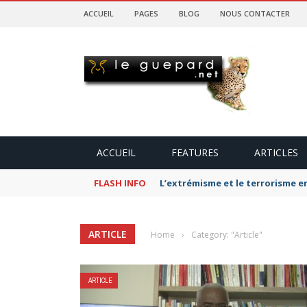
ACCUEIL
PAGES
BLOG
NOUS CONTACTER
ACCUEIL
FEATURES
ARTICLES
FLASH INFO
L’extrémisme et le terrorisme e
ARTICLE
Home
›
Category: "Article"
ARTICLE