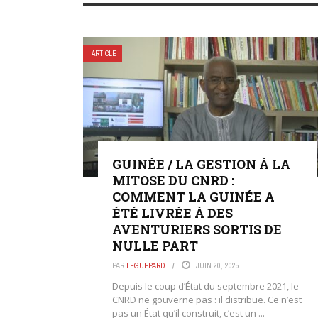
ARTICLE
GUINÉE / LA GESTION À LA
MITOSE DU CNRD :
COMMENT LA GUINÉE A
ÉTÉ LIVRÉE À DES
AVENTURIERS SORTIS DE
NULLE PART
PAR
LEGUEPARD
JUIN 20, 2025
Depuis le coup d’État du septembre 2021, le
CNRD ne gouverne pas : il distribue. Ce n’est
pas un État qu’il construit, c’est un ...