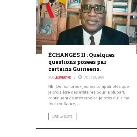
ÉCHANGES II : Quelques
questions posées par
certains Guinéens.
PAR
LEGUEPARD
AOÛT 26, 2025
NB : De nombreux jeunes compatriotes que
je crois être des militaires pour la plupart,
continuent de m’interpeler. Je crois qu’ils me
font confiance, ...
LIRE LA SUITE