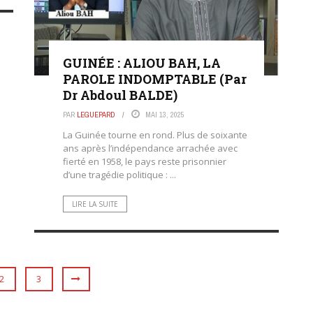
GUINÉE : ALIOU BAH, LA
PAROLE INDOMPTABLE (Par
Dr Abdoul BALDE)
PAR
LEGUEPARD
MAI 13, 2025
La Guinée tourne en rond. Plus de soixante
ans après l’indépendance arrachée avec
fierté en 1958, le pays reste prisonnier
d’une tragédie politique : ...
LIRE LA SUITE
2
3