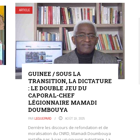
ARTICLE
GUINEE / SOUS LA
TRANSITION, LA DICTATURE
: LE DOUBLE JEU DU
CAPORAL-CHEF
LÉGIONNAIRE MAMADI
DOUMBOUYA
PAR
LEGUEPARD
AOÛT 19, 2025
Derrière les discours de refondation et de
moralisation du CNRD, Mamadi Doumbouya
installe pas à pas un pouvoir autoritaire. La