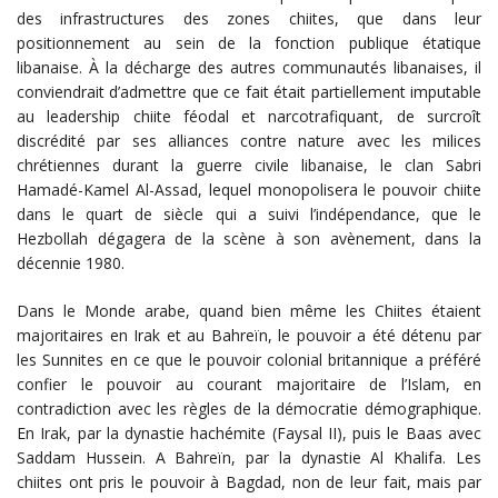
des infrastructures des zones chiites, que dans leur
positionnement au sein de la fonction publique étatique
libanaise. À la décharge des autres communautés libanaises, il
conviendrait d’admettre que ce fait était partiellement imputable
au leadership chiite féodal et narcotrafiquant, de surcroît
discrédité par ses alliances contre nature avec les milices
chrétiennes durant la guerre civile libanaise, le clan Sabri
Hamadé-Kamel Al-Assad, lequel monopolisera le pouvoir chiite
dans le quart de siècle qui a suivi l’indépendance, que le
Hezbollah dégagera de la scène à son avènement, dans la
décennie 1980.
Dans le Monde arabe, quand bien même les Chiites étaient
majoritaires en Irak et au Bahreïn, le pouvoir a été détenu par
les Sunnites en ce que le pouvoir colonial britannique a préféré
confier le pouvoir au courant majoritaire de l’Islam, en
contradiction avec les règles de la démocratie démographique.
En Irak, par la dynastie hachémite (Faysal II), puis le Baas avec
Saddam Hussein. A Bahreïn, par la dynastie Al Khalifa. Les
chiites ont pris le pouvoir à Bagdad, non de leur fait, mais par