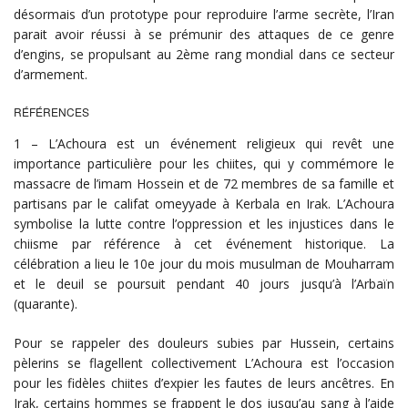
désormais d’un prototype pour reproduire l’arme secrète, l’Iran
parait avoir réussi à se prémunir des attaques de ce genre
d’engins, se propulsant au 2ème rang mondial dans ce secteur
d’armement.
RÉFÉRENCES
1 – L’Achoura est un événement religieux qui revêt une
importance particulière pour les chiites, qui y commémore le
massacre de l’imam Hossein et de 72 membres de sa famille et
partisans par le califat omeyyade à Kerbala en Irak. L’Achoura
symbolise la lutte contre l’oppression et les injustices dans le
chiisme par référence à cet événement historique. La
célébration a lieu le 10e jour du mois musulman de Mouharram
et le deuil se poursuit pendant 40 jours jusqu’à l’Arbaïn
(quarante).
Pour se rappeler des douleurs subies par Hussein, certains
pèlerins se flagellent collectivement L’Achoura est l’occasion
pour les fidèles chiites d’expier les fautes de leurs ancêtres. En
Irak, certains hommes se frappent le dos jusqu’au sang à l’aide