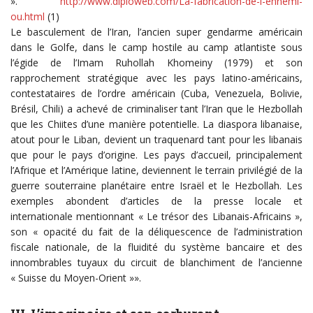
».
http://www.diploweb.com/La-fabrication-de-l-ennemi-
ou.html
(1)
Le basculement de l’Iran, l’ancien super gendarme américain
dans le Golfe, dans le camp hostile au camp atlantiste sous
l’égide de l’Imam Ruhollah Khomeiny (1979) et son
rapprochement stratégique avec les pays latino-américains,
contestataires de l’ordre américain (Cuba, Venezuela, Bolivie,
Brésil, Chili) a achevé de criminaliser tant l’Iran que le Hezbollah
que les Chiites d’une manière potentielle. La diaspora libanaise,
atout pour le Liban, devient un traquenard tant pour les libanais
que pour le pays d’origine. Les pays d’accueil, principalement
l’Afrique et l’Amérique latine, deviennent le terrain privilégié de la
guerre souterraine planétaire entre Israël et le Hezbollah. Les
exemples abondent d’articles de la presse locale et
internationale mentionnant « Le trésor des Libanais-Africains »,
son « opacité du fait de la déliquescence de l’administration
fiscale nationale, de la fluidité du système bancaire et des
innombrables tuyaux du circuit de blanchiment de l’ancienne
« Suisse du Moyen-Orient »».