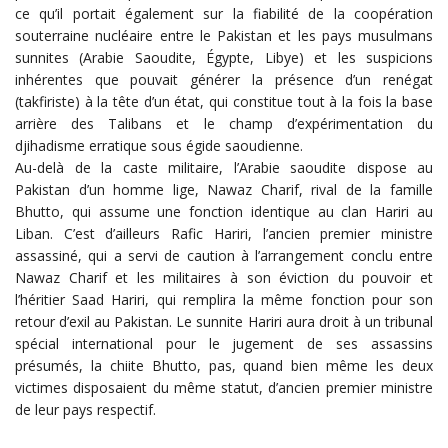
ce qu’il portait également sur la fiabilité de la coopération
souterraine nucléaire entre le Pakistan et les pays musulmans
sunnites (Arabie Saoudite, Égypte, Libye) et les suspicions
inhérentes que pouvait générer la présence d’un renégat
(takfiriste) à la tête d’un état, qui constitue tout à la fois la base
arrière des Talibans et le champ d’expérimentation du
djihadisme erratique sous égide saoudienne.
Au-delà de la caste militaire, l’Arabie saoudite dispose au
Pakistan d’un homme lige, Nawaz Charif, rival de la famille
Bhutto, qui assume une fonction identique au clan Hariri au
Liban. C’est d’ailleurs Rafic Hariri, l’ancien premier ministre
assassiné, qui a servi de caution à l’arrangement conclu entre
Nawaz Charif et les militaires à son éviction du pouvoir et
l’héritier Saad Hariri, qui remplira la même fonction pour son
retour d’exil au Pakistan. Le sunnite Hariri aura droit à un tribunal
spécial international pour le jugement de ses assassins
présumés, la chiite Bhutto, pas, quand bien même les deux
victimes disposaient du même statut, d’ancien premier ministre
de leur pays respectif.