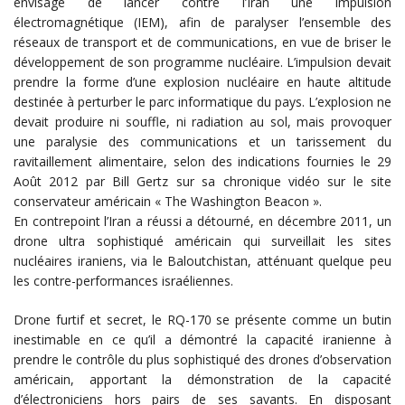
envisagé de lancer contre l’Iran une impulsion
électromagnétique (IEM), afin de paralyser l’ensemble des
réseaux de transport et de communications, en vue de briser le
développement de son programme nucléaire. L’impulsion devait
prendre la forme d’une explosion nucléaire en haute altitude
destinée à perturber le parc informatique du pays. L’explosion ne
devait produire ni souffle, ni radiation au sol, mais provoquer
une paralysie des communications et un tarissement du
ravitaillement alimentaire, selon des indications fournies le 29
Août 2012 par Bill Gertz sur sa chronique vidéo sur le site
conservateur américain « The Washington Beacon ».
En contrepoint l’Iran a réussi a détourné, en décembre 2011, un
drone ultra sophistiqué américain qui surveillait les sites
nucléaires iraniens, via le Baloutchistan, atténuant quelque peu
les contre-performances israéliennes.
Drone furtif et secret, le RQ-170 se présente comme un butin
inestimable en ce qu’il a démontré la capacité iranienne à
prendre le contrôle du plus sophistiqué des drones d’observation
américain, apportant la démonstration de la capacité
d’électroniciens hors pairs de ses savants. En disposant