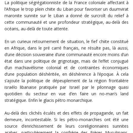
La politique ségrégationniste de la France coloniale affectant à
l’Afrique le trop plein chiite du Liban pour favoriser un duumvirat
maronite sunnite sur le Liban a donné de surcroît du relief à
cette communauté et une profondeur stratégique, au-delà des
océans, au-delà de toute attente.
En un curieux retournement de situation, le fief chiite constitué
en Afrique, dans le pré carré français, ne résulte pas, là aussi,
d’une décision souveraine d’une communauté encore moins d’un
état dans une politique de grignotage, mais de l’effet conjugué
d’un machiavélisme colonial et de contraintes économiques
d’une population déshéritée, en déshérence à l’époque. À cela
s’ajoute la politique de dépeuplement de la région frontalière
israélo libanaise pratiquée par Israël par le pilonnage quasi
quotidien du secteur en vue d’en faire un no-man’s land
stratégique. Enfin le glacis pétro monarchique.
Au-delà des clichés éculés et des effets de propagande, un fait
demeure, incontestable. Si les pétro-monarchies ont été une
source d’enrichissement de leurs coreligionnaires sunnites
arabes, particulièrement la confrérie des Frères Musulmans,