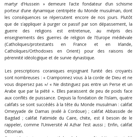
martyr d’Hussein » demeure l’acte fondateur d’un schisme
porteur d’une dynamique centripète du Monde musulman, dont
les conséquences se répercutent encore de nos jours. Plutôt
que de s’appliquer à purger ce passif par son dépassement, la
guerre des religions est entretenue, au mépris des
enseignements des guerres de religion de l’Europe médiévale
(Catholiques/protestants en France et en Irlande,
Catholiques/Orthodoxes en Orient) pour des raisons de
pérennité idéologique et de survie dynastique.
Les prescriptions coraniques enjoignant l’unité des croyants
sont nombreuses : « Cramponnez vous à la corde de Dieu et ne
vous dispersez pas »/ « Ne distinguez pas entre un Perse et un
Arabe que par la piété ». Elles paraissent de peu de poids face
aux conflits de puissance. Depuis la fondation de l’Islam, quatre
califats se sont succédés à la tête du Monde musulman : califat
Omeyyade de Damas (exilé à Cordoue) ; califat Abbasside de
Bagdad ; califat Fatimide du Caire, chiite, est il besoin de le
rappeler, comme l’Université Al Azhar l’est aussi ; Enfin, califat
Ottoman.