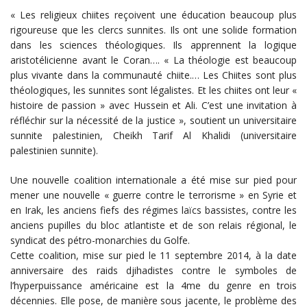
« Les religieux chiites reçoivent une éducation beaucoup plus
rigoureuse que les clercs sunnites. Ils ont une solide formation
dans les sciences théologiques. Ils apprennent la logique
aristotélicienne avant le Coran…. « La théologie est beaucoup
plus vivante dans la communauté chiite.… Les Chiites sont plus
théologiques, les sunnites sont légalistes. Et les chiites ont leur «
histoire de passion » avec Hussein et Ali. C’est une invitation à
réfléchir sur la nécessité de la justice », soutient un universitaire
sunnite palestinien, Cheikh Tarif Al Khalidi (universitaire
palestinien sunnite).
Une nouvelle coalition internationale a été mise sur pied pour
mener une nouvelle « guerre contre le terrorisme » en Syrie et
en Irak, les anciens fiefs des régimes laïcs bassistes, contre les
anciens pupilles du bloc atlantiste et de son relais régional, le
syndicat des pétro-monarchies du Golfe.
Cette coalition, mise sur pied le 11 septembre 2014, à la date
anniversaire des raids djihadistes contre le symboles de
l’hyperpuissance américaine est la 4me du genre en trois
décennies. Elle pose, de manière sous jacente, le problème des