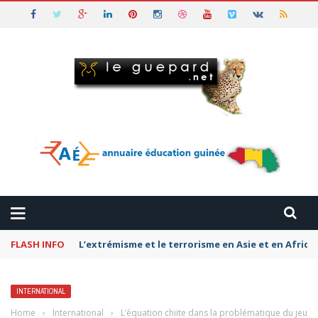
FLASH INFO
Pétromonarchies-Gaza : La rivalité entre Qatar, la
INTERNATIONAL
Home
›
International
›
L’équation chiite dans la problématique du jeu