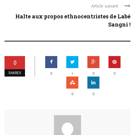
Article suivant
Halte aux propos ethnocentristes de Labé
Sangni !
0
SHARES
+
0
0
0
0
0