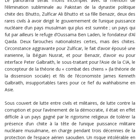
Le panorama serait moins incomplet avec la mention de
l’élimination subliminale au Pakistan de la dynastie politique
chiite des Bhutto, Zulficar Ali Bhutto et sa fille Benazir, deux des
rares civils à avoir dirigé le gouvernement de l’unique puissance
nucléaire d’un pays musulman qui plus est sunnite ; un pays qui
fut par ailleurs le refuge d’Oussama Ben Laden, le fondateur d’Al
Qaida. Deux farouches nationalistes certes, mais des chiites.
Circonstance aggravante pour Zulficar, le fait d’avoir épousé une
iranienne, la Béguin Nusrat, et pour Benazir, d’avoir eu pour
interface Peter Galbraith, le sous-traitant pour l’Asie de la CIA, le
concepteur de la théorie du « combat des chiens » (la théorie de
la dissension sociale) et fils de l’économiste James Kenneth
Galbraith, insupportables tares pour ce fief du wahhabisme en
Asie.
Sous couvert de lutte entre civils et militaires, de lutte contre la
corruption et pour l’avènement de la démocratie, il était en effet
difficile à un pays gagné par le rigorisme religieux de tolérer la
présence d’un chiite à la tête de l’unique puissance militaire
nucléaire musulmane, en charge pendant trois décennies de la
protection de l’espace aérien saoudien. Un risque intolérable en