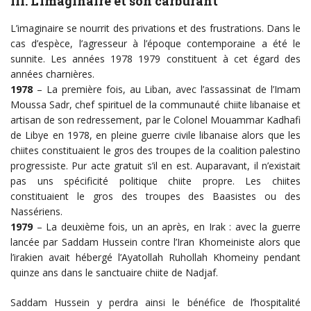
III. L’imaginaire et son carburant
L’imaginaire se nourrit des privations et des frustrations. Dans le
cas d’espèce, l’agresseur à l’époque contemporaine a été le
sunnite. Les années 1978 1979 constituent à cet égard des
années charnières.
1978
– La première fois, au Liban, avec l’assassinat de l’Imam
Moussa Sadr, chef spirituel de la communauté chiite libanaise et
artisan de son redressement, par le Colonel Mouammar Kadhafi
de Libye en 1978, en pleine guerre civile libanaise alors que les
chiites constituaient le gros des troupes de la coalition palestino
progressiste. Pur acte gratuit s’il en est. Auparavant, il n’existait
pas uns spécificité politique chiite propre. Les chiites
constituaient le gros des troupes des Baasistes ou des
Nassériens.
1979
– La deuxième fois, un an après, en Irak : avec la guerre
lancée par Saddam Hussein contre l’Iran Khomeiniste alors que
l’irakien avait hébergé l’Ayatollah Ruhollah Khomeiny pendant
quinze ans dans le sanctuaire chiite de Nadjaf.
Saddam Hussein y perdra ainsi le bénéfice de l’hospitalité