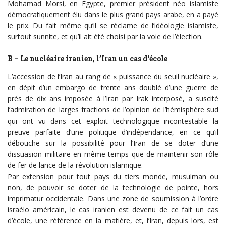
Mohamad Morsi, en Égypte, premier président néo islamiste
démocratiquement élu dans le plus grand pays arabe, en a payé
le prix. Du fait même qu’il se réclame de l’idéologie islamiste,
surtout sunnite, et qu’il ait été choisi par la voie de l’élection.
B – Le nucléaire iranien, l’Iran un cas d‘école
L’accession de l’Iran au rang de « puissance du seuil nucléaire »,
en dépit d’un embargo de trente ans doublé d’une guerre de
près de dix ans imposée à l’Iran par Irak interposé, a suscité
l’admiration de larges fractions de l’opinion de l’hémisphère sud
qui ont vu dans cet exploit technologique incontestable la
preuve parfaite d’une politique d’indépendance, en ce qu’il
débouche sur la possibilité pour l’Iran de se doter d’une
dissuasion militaire en même temps que de maintenir son rôle
de fer de lance de la révolution islamique.
Par extension pour tout pays du tiers monde, musulman ou
non, de pouvoir se doter de la technologie de pointe, hors
imprimatur occidentale. Dans une zone de soumission à l’ordre
israélo américain, le cas iranien est devenu de ce fait un cas
d’école, une référence en la matière, et, l’Iran, depuis lors, est