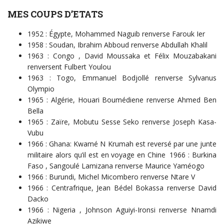
MES COUPS D’ETATS
1952 : Égypte, Mohammed Naguib renverse Farouk Ier
1958 : Soudan, Ibrahim Abboud renverse Abdullah Khalil
1963 : Congo , David Moussaka et Félix Mouzabakani
renversent Fulbert Youlou
1963 : Togo, Emmanuel Bodjollé renverse Sylvanus
Olympio
1965 : Algérie, Houari Boumédiene renverse Ahmed Ben
Bella
1965 : Zaïre, Mobutu Sesse Seko renverse Joseph Kasa-
Vubu
1966 : Ghana: Kwamé N Krumah est reversé par une junte
militaire alors qu’il est en voyage en Chine 1966 : Burkina
Faso , Sangoulé Lamizana renverse Maurice Yaméogo
1966 : Burundi, Michel Micombero renverse Ntare V
1966 : Centrafrique, Jean Bédel Bokassa renverse David
Dacko
1966 : Nigeria , Johnson Aguiyi-Ironsi renverse Nnamdi
Azikiwe