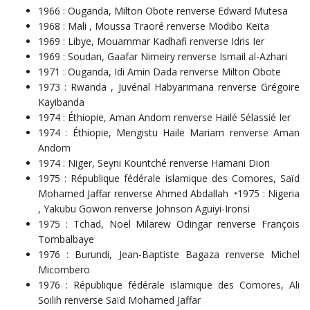
1966 : Ouganda, Milton Obote renverse Edward Mutesa
1968 : Mali , Moussa Traoré renverse Modibo Keïta
1969 : Libye, Mouammar Kadhafi renverse Idris Ier
1969 : Soudan, Gaafar Nimeiry renverse Ismail al-Azhari
1971 : Ouganda, Idi Amin Dada renverse Milton Obote
1973 : Rwanda , Juvénal Habyarimana renverse Grégoire
Kayibanda
1974 : Éthiopie, Aman Andom renverse Hailé Sélassié Ier
1974 : Éthiopie, Mengistu Haile Mariam renverse Aman
Andom
1974 : Niger, Seyni Kountché renverse Hamani Diori
1975 : République fédérale islamique des Comores, Saïd
Mohamed Jaffar renverse Ahmed Abdallah •1975 : Nigeria
, Yakubu Gowon renverse Johnson Aguiyi-Ironsi
1975 : Tchad, Noël Milarew Odingar renverse François
Tombalbaye
1976 : Burundi, Jean-Baptiste Bagaza renverse Michel
Micombero
1976 : République fédérale islamique des Comores, Ali
Soilih renverse Saïd Mohamed Jaffar