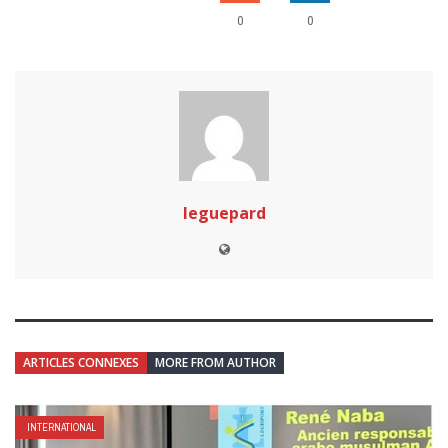
0
0
leguepard
ARTICLES CONNEXES
MORE FROM AUTHOR
INTERNATIONAL