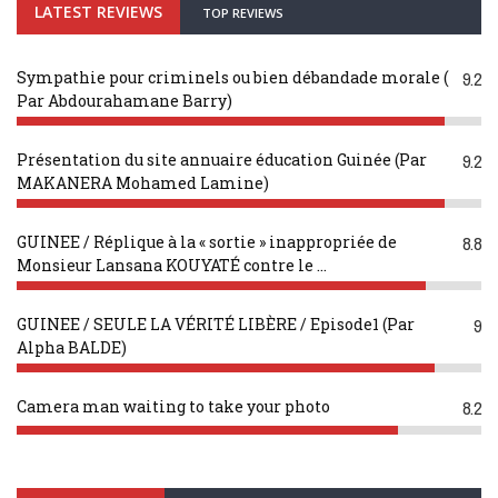
LATEST REVIEWS
TOP REVIEWS
Sympathie pour criminels ou bien débandade morale (
9.2
Par Abdourahamane Barry)
Présentation du site annuaire éducation Guinée (Par
9.2
MAKANERA Mohamed Lamine)
GUINEE / Réplique à la « sortie » inappropriée de
8.8
Monsieur Lansana KOUYATÉ contre le ...
GUINEE / SEULE LA VÉRITÉ LIBÈRE / Episode1 (Par
9
Alpha BALDE)
Camera man waiting to take your photo
8.2