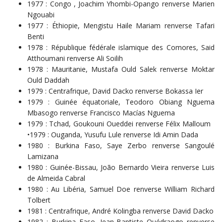
1977 : Congo , Joachim Yhombi-Opango renverse Marien
Ngouabi
1977 : Éthiopie, Mengistu Haile Mariam renverse Tafari
Benti
1978 : République fédérale islamique des Comores, Said
Atthoumani renverse Ali Soilih
1978 : Mauritanie, Mustafa Ould Salek renverse Moktar
Ould Daddah
1979 : Centrafrique, David Dacko renverse Bokassa Ier
1979 : Guinée équatoriale, Teodoro Obiang Nguema
Mbasogo renverse Francisco Macías Nguema
1979 : Tchad, Goukouni Oueddei renverse Félix Malloum
•1979 : Ouganda, Yusufu Lule renverse Idi Amin Dada
1980 : Burkina Faso, Saye Zerbo renverse Sangoulé
Lamizana
1980 : Guinée-Bissau, João Bernardo Vieira renverse Luis
de Almeida Cabral
1980 : Au Libéria, Samuel Doe renverse William Richard
Tolbert
1981 : Centrafrique, André Kolingba renverse David Dacko
1982 : Burkina Faso, Jean-Baptiste Ouédraogo renverse