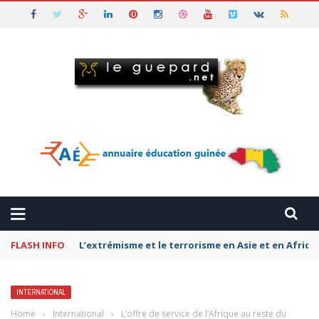
FLASH INFO
Pétromonarchies-Gaza : La rivalité entre Qatar, la
INTERNATIONAL
Home
›
International
›
L’offre de service de l’Afrique au reste du