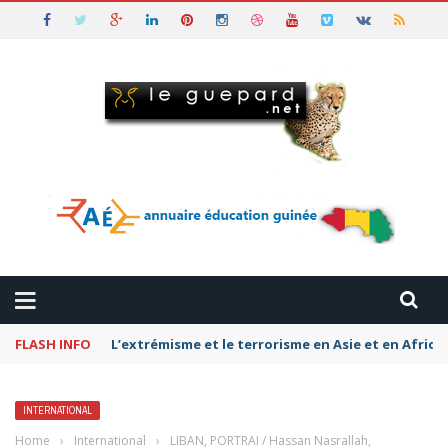
FLASH INFO
Pétromonarchies-Gaza : La rivalité entre Qatar, la
INTERNATIONAL
Home
›
International
›
LIBAN, PORTRAI / Hassan Nasrallah,