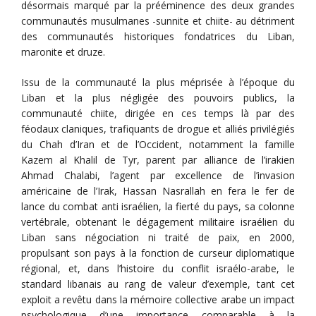
désormais marqué par la prééminence des deux grandes
communautés musulmanes -sunnite et chiite- au détriment
des communautés historiques fondatrices du Liban,
maronite et druze.
Issu de la communauté la plus méprisée à l’époque du
Liban et la plus négligée des pouvoirs publics, la
communauté chiite, dirigée en ces temps là par des
féodaux claniques, trafiquants de drogue et alliés privilégiés
du Chah d’Iran et de l’Occident, notamment la famille
Kazem al Khalil de Tyr, parent par alliance de l’irakien
Ahmad Chalabi, l’agent par excellence de l’invasion
américaine de l’Irak, Hassan Nasrallah en fera le fer de
lance du combat anti israélien, la fierté du pays, sa colonne
vertébrale, obtenant le dégagement militaire israélien du
Liban sans négociation ni traité de paix, en 2000,
propulsant son pays à la fonction de curseur diplomatique
régional, et, dans l’histoire du conflit israélo-arabe, le
standard libanais au rang de valeur d’exemple, tant cet
exploit a revêtu dans la mémoire collective arabe un impact
psychologique d’une importance comparable à la