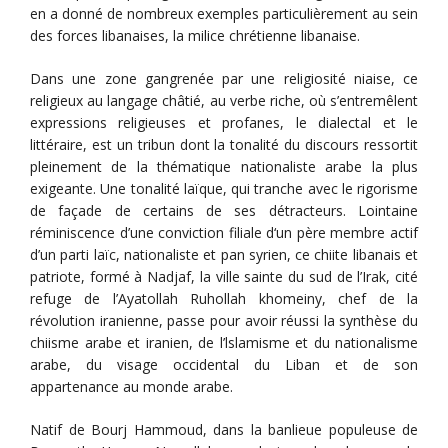
en a donné de nombreux exemples particulièrement au sein
des forces libanaises, la milice chrétienne libanaise.
Dans une zone gangrenée par une religiosité niaise, ce
religieux au langage châtié, au verbe riche, où s’entremêlent
expressions religieuses et profanes, le dialectal et le
littéraire, est un tribun dont la tonalité du discours ressortit
pleinement de la thématique nationaliste arabe la plus
exigeante. Une tonalité laïque, qui tranche avec le rigorisme
de façade de certains de ses détracteurs. Lointaine
réminiscence d’une conviction filiale d‘un père membre actif
d’un parti laïc, nationaliste et pan syrien, ce chiite libanais et
patriote, formé à Nadjaf, la ville sainte du sud de l’Irak, cité
refuge de l’Ayatollah Ruhollah khomeiny, chef de la
révolution iranienne, passe pour avoir réussi la synthèse du
chiisme arabe et iranien, de l’lslamisme et du nationalisme
arabe, du visage occidental du Liban et de son
appartenance au monde arabe.
Natif de Bourj Hammoud, dans la banlieue populeuse de