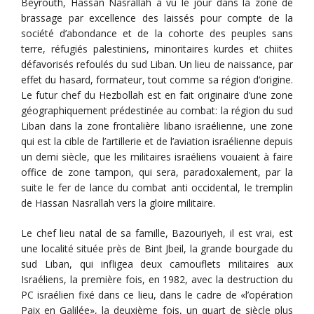
Beyrouth, Hassan Nasrallah a vu le jour dans la zone de
brassage par excellence des laissés pour compte de la
société d’abondance et de la cohorte des peuples sans
terre, réfugiés palestiniens, minoritaires kurdes et chiites
défavorisés refoulés du sud Liban. Un lieu de naissance, par
effet du hasard, formateur, tout comme sa région d‘origine.
Le futur chef du Hezbollah est en fait originaire d’une zone
géographiquement prédestinée au combat: la région du sud
Liban dans la zone frontalière libano israélienne, une zone
qui est la cible de l’artillerie et de l’aviation israélienne depuis
un demi siècle, que les militaires israéliens vouaient à faire
office de zone tampon, qui sera, paradoxalement, par la
suite le fer de lance du combat anti occidental, le tremplin
de Hassan Nasrallah vers la gloire militaire.
Le chef lieu natal de sa famille, Bazouriyeh, il est vrai, est
une localité située près de Bint Jbeil, la grande bourgade du
sud Liban, qui infligea deux camouflets militaires aux
Israéliens, la première fois, en 1982, avec la destruction du
PC israélien fixé dans ce lieu, dans le cadre de «l’opération
Paix en Galilée», la deuxième fois, un quart de siècle plus