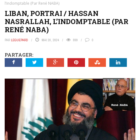
l’indomptable (Par René NABA)
LIBAN, PORTRAI / HASSAN
NASRALLAH, L’INDOMPTABLE (PAR
RENÉ NABA)
PAR
LEGUEPARD
MAI 20, 2024
899
0
PARTAGER: