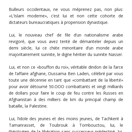
Bulleurs occidentaux, ne vous méprenez pas, non plus:
«L’Islam moderne», c’est lui et non cette cohorte de
dictateurs bureaucratiques à propension dynastique.
Lui, le nouveau chef de file d’un nationalisme arabe
revigoré, que vous avez tenté de démanteler depuis un
demi siècle, lui ce chiite minoritaire d’un monde arabe
majoritairement sunnite, le digne héritier du sunnite Nasser.
Lui, et non ce «bouffon du roi», véritable dindon de la farce
de l’affaire afghane, Oussama Ben Laden, célébré par vous
toute une décennie en tant que «combattant de la liberté»
pour avoir détourné 50.OOO combattants et vingt milliards
de dollars pour faire le coup de feu contre les Russes en
Afghanistan à des milliers de km du principal champ de
bataille, la Palestine.
Lui, l’idole des jeunes et des moins jeunes, de Tachkent à
Tamanrasset, de Toubrouk à Tombouctou, lui, le
théologien de la libération sans successeur prédestiné, lui,