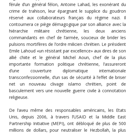
férule d’un général félon, Antoine Lahad, les exonérant du
crime de trahison, leur épargnant le supplice du goudron
réservé aux collaborateurs français du régime nazi. Il
contournera ce piège démagogique par son alliance avec la
hiérarchie militaire chrétienne, les deux anciens
commandants en chef de l’armée, soucieux de brider les
pulsions mortifères de l’ordre milicien chrétien. Le président
Emile Lahoud «un résistant par excellence» aux dires de son
allié chiite et le général Michel Aoun, chef de la plus
importante formation politique chrétienne, l’assureront
d’une couverture diplomatique internationale
transconfessionnelle, d’un sas de sécurité à l’effet de briser
net un nouveau clivage islamo chrétien, point de
basculement vers une nouvelle guerre civile à connotation
religieuse.
De l’aveu même des responsables américains, les Etats
Unis, depuis 2006, à travers l’USAID et la Middle East
Partnership Initiative (MEPI), ont débloqué de plus de 500
millions de dollars, pour neutraliser le Hezbollah, la plus