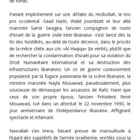
de fonds.
Pariant implicitement sur une défaite du Hezbollah, le trio
pro occidental -Saad Hariri, Walid Joumblatt et leur allié
maronite Samir Geagea, l’ancien compagnon de route
d’Israël de la guerre civile inter-libanaise- s’est lancé dès la
fin des hostilités, au-delà de toute décence, dans le procès
de la milice chiite aux cris «Al-Haqiqa» (la vérité), plutôt que
de rechercher la condamnation d’Israël pour sa violation du
Droit Humanitaire International et sa destruction des
infrastructures libanaises. Un cri de guerre curieusement
popularisé par la fugace pasionaria de la scène libanaise, la
ministre maronite Nayla Mouawad, paradoxalement, plus
soucieuse de démasquer les assassins de Rafic Hariri que
ceux de son propre époux, l’ancien Président René
Mouawad, tué dans un attentat le 22 novembre 1990, le
jour anniversaire de l’Indépendance libanaise. Affligeant
spectacle et infamant.
Nasrallah s’en tirera, faisant preuve de mansuétude à
l’égard des supplétifs de l’armée israélienne, enrôlés sous la