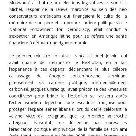
Moawad était battue aux élections législatives et son fils,
Michel, l’espoir de la relève maronite au sein des néo
conservateurs américains qui finançaient le culte de la
mémoire de son père et sa propre carrière politique via le
National Endowment for Democracy, était conduit à
s’expatrier en Amérique latine pour se refaire une santé
financière à défaut d’une rigueur morale
Le premier ministre socialiste français Lionel Jospin, qui
avait qualifié de «terroriste» le Hezbollah, en a fait
l’expérience à ces dépens, déclenchant le plus célèbre
caillassage de l’époque contemporaine, terminant
piteusement sa carrière politique, irrémédiablement
carbonisé. Jacques Chirac qui avait préconisé des «mesures
coercitives» pour brider le Hezbollah se ravisera après
l’échec israélien dépêchant une escadrille française pour
protéger l’espace aérien libanais lors du défilé célébrant la
«divine victoire», craignant que la moindre anicroche
atteignant Nasrallah, ne déclenche par représailles
l’éradication politique et physique de la famille de son ami
Rafic Hariri, assassiné en février 2005, particulièrement de