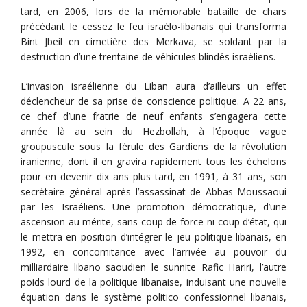
tard, en 2006, lors de la mémorable bataille de chars
précédant le cessez le feu israélo-libanais qui transforma
Bint Jbeil en cimetière des Merkava, se soldant par la
destruction d’une trentaine de véhicules blindés israéliens.
L’invasion israélienne du Liban aura d’ailleurs un effet
déclencheur de sa prise de conscience politique. A 22 ans,
ce chef d’une fratrie de neuf enfants s’engagera cette
année là au sein du Hezbollah, à l’époque vague
groupuscule sous la férule des Gardiens de la révolution
iranienne, dont il en gravira rapidement tous les échelons
pour en devenir dix ans plus tard, en 1991, à 31 ans, son
secrétaire général après l’assassinat de Abbas Moussaoui
par les Israéliens. Une promotion démocratique, d’une
ascension au mérite, sans coup de force ni coup d‘état, qui
le mettra en position d’intégrer le jeu politique libanais, en
1992, en concomitance avec l’arrivée au pouvoir du
milliardaire libano saoudien le sunnite Rafic Hariri, l’autre
poids lourd de la politique libanaise, induisant une nouvelle
équation dans le système politico confessionnel libanais,