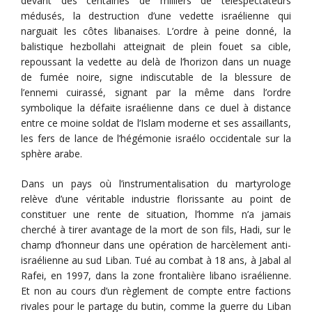
devant des centaines de milliers de téléspectateurs
médusés, la destruction d’une vedette israélienne qui
narguait les côtes libanaises. L’ordre à peine donné, la
balistique hezbollahi atteignait de plein fouet sa cible,
repoussant la vedette au delà de l’horizon dans un nuage
de fumée noire, signe indiscutable de la blessure de
l’ennemi cuirassé, signant par la même dans l’ordre
symbolique la défaite israélienne dans ce duel à distance
entre ce moine soldat de l’Islam moderne et ses assaillants,
les fers de lance de l’hégémonie israélo occidentale sur la
sphère arabe.
Dans un pays où l’instrumentalisation du martyrologe
relève d’une véritable industrie florissante au point de
constituer une rente de situation, l’homme n’a jamais
cherché à tirer avantage de la mort de son fils, Hadi, sur le
champ d’honneur dans une opération de harcèlement anti-
israélienne au sud Liban. Tué au combat à 18 ans, à Jabal al
Rafei, en 1997, dans la zone frontalière libano israélienne.
Et non au cours d’un règlement de compte entre factions
rivales pour le partage du butin, comme la guerre du Liban