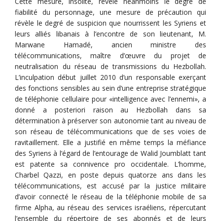
Cette mesure, insolite, révèle néanmoins le degré de
fiabilité du personnage, une mesure de précaution qui
révèle le degré de suspicion que nourrissent les Syriens et
leurs alliés libanais à l’encontre de son lieutenant, M.
Marwane Hamadé, ancien ministre des
télécommunications, maître d’œuvre du projet de
neutralisation du réseau de transmissions du Hezbollah.
L’inculpation début juillet 2010 d’un responsable exerçant
des fonctions sensibles au sein d‘une entreprise stratégique
de téléphonie cellulaire pour «intelligence avec l’ennemi», a
donné a posteriori raison au Hezbollah dans sa
détermination à préserver son autonomie tant au niveau de
son réseau de télécommunications que de ses voies de
ravitaillement. Elle a justifié en même temps la méfiance
des Syriens à l’égard de l’entourage de Walid Joumblatt tant
est patente sa connivence pro occidentale. L’homme,
Charbel Qazzi, en poste depuis quatorze ans dans les
télécommunications, est accusé par la justice militaire
d’avoir connecté le réseau de la téléphonie mobile de sa
firme Alpha, au réseau des services israéliens, répercutant
l’ensemble du répertoire de ses abonnés et de leurs