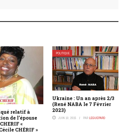
POLITIQUE
Ukraine : Un an après 2/3
(René NABA le 7 Février
2023)
ué relatif à
ion de l’épouse
JUIN 10, 2015
PAR
LEGUEPARD
 CHERIF «
écile CHÉRIF »