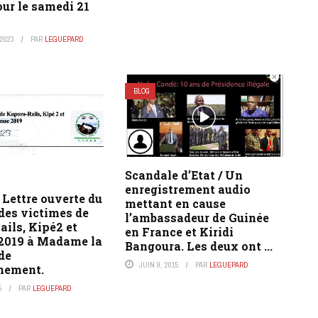
ur le samedi 21
 2023
PAR
LEGUEPARD
BLOG
Scandale d’Etat / Un
enregistrement audio
Lettre ouverte du
mettant en cause
 des victimes de
l’ambassadeur de Guinée
ils, Kipé2 et
en France et Kiridi
2019 à Madame la
Bangoura. Les deux ont ...
de
JUIN 9, 2015
PAR
LEGUEPARD
nnement.
5
PAR
LEGUEPARD