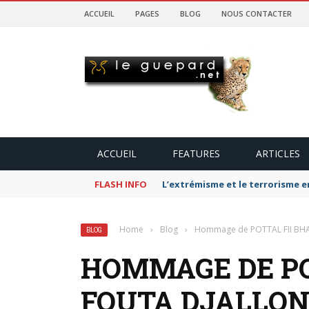
ACCUEIL
PAGES
BLOG
NOUS CONTACTER
ACCUEIL
FEATURES
ARTICLES
FLASH INFO
L’extrémisme et le terrorisme e
Home
›
Blog
›
Hommage de POTTAL FII BHA
BLOG
HOMMAGE DE PO
FOUTA DJALLON