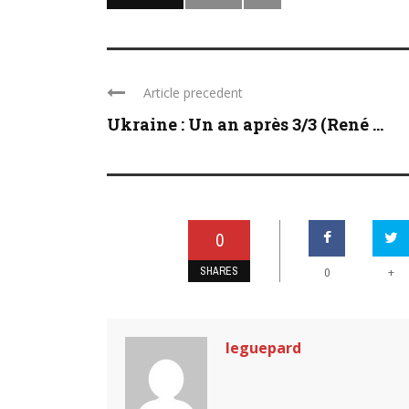
Article precedent
Ukraine : Un an après 3/3 (René ...
0
SHARES
+
0
leguepard