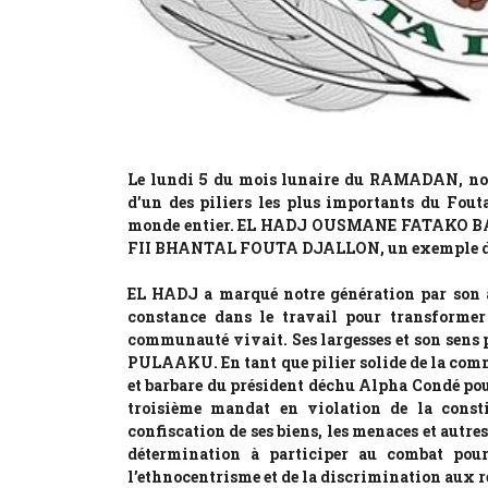
Le lundi 5 du mois lunaire du RAMADAN, nous
d’un des piliers les plus importants du Fout
monde entier. EL HADJ OUSMANE FATAKO BALD
FII BHANTAL FOUTA DJALLON, un exemple de s
EL HADJ a marqué notre génération par son a
constance dans le travail pour transformer 
communauté vivait. Ses largesses et son sens 
PULAAKU. En tant que pilier solide de la commu
et barbare du président déchu Alpha Condé pour
troisième mandat en violation de la const
confiscation de ses biens, les menaces et autre
détermination à participer au combat pour 
l’ethnocentrisme et de la discrimination aux 