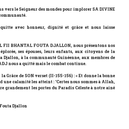
ons vers le Seigneur des mondes pour implorer SA DIVINE
a communauté.
te avec honneur, dignité et grâce et nous laisse
AL FII BHANTAL FOUTA DJALLON, nous présentons nos
 éplorée, ses épouses, leurs enfants, aux citoyens de la
a Djallon, à la communauté Guinéenne, aux membres de
nous a quitté mais le combat continue.
la Grâce de SON verset (II-155-156) : « Et donne la bonne
 une calamité les atteint : ‘Certes nous sommes à Allah,
vre grandement les portes du Paradis Céleste à notre ainé
Fouta Djallon