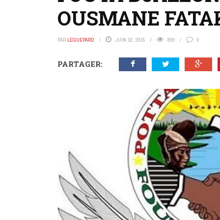
OUSMANE FATA
PAR
LEGUEPARD
JUIN 10, 2015
809
0
PARTAGER: