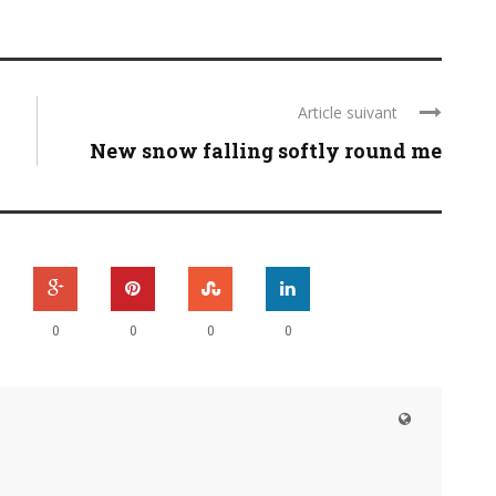
Article suivant
New snow falling softly round me
0
0
0
0