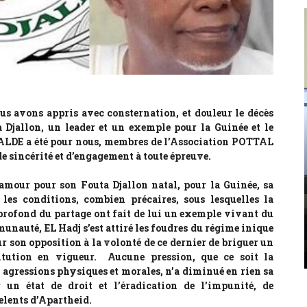
 avons appris avec consternation, et douleur le décès
a Djallon, un leader et un exemple pour la Guinée et le
POLITIQUE
E a été pour nous, membres de l’Association POTTAL
GUİNÉE : PLUS DURE SERA LA
incérité et d’engagement à toute épreuve.
CHUTE DE MAMADI
mour pour son Fouta Djallon natal, pour la Guinée, sa
DOUMBOUYA ET DE SON CNRD
les conditions, combien précaires, sous lesquelles la
En Guinée, le pouvoir ne tombe jamais par
profond du partage ont fait de lui un exemple vivant du
hasard. Il tombe par accumulation d’arrogance,
nauté, EL Hadj s’est attiré les foudres du régime inique
de mensonge et de mépris. Le CNRD de Mamadi
 son opposition à la volonté de ce dernier de briguer un
Doumbouya est en train de bâtir, pierre ...
itution en vigueur. Aucune pression, que ce soit la
s agressions physiques et morales, n’a diminué en rien sa
un état de droit et l’éradication de l’impunité, de
relents d’Apartheid.