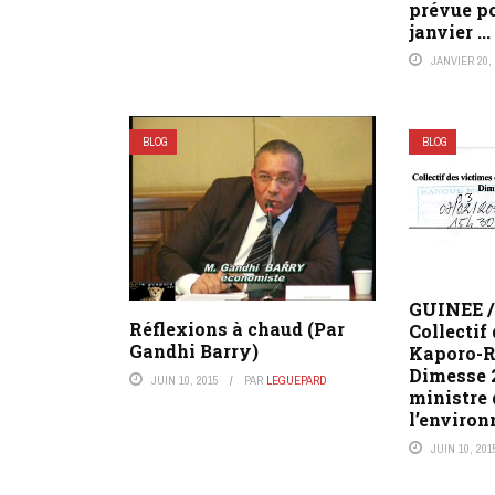
prévue po
janvier ...
JANVIER 20,
BLOG
BLOG
GUINEE / 
Réflexions à chaud (Par
Collectif
Gandhi Barry)
Kaporo-Ra
Dimesse 
JUIN 10, 2015
PAR
LEGUEPARD
ministre 
l’enviro
JUIN 10, 201