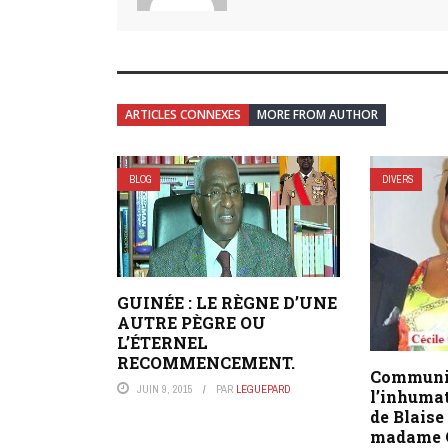
ARTICLES CONNEXES
MORE FROM AUTHOR
BLOG
DIVERS
GUINÉE : LE RÈGNE D’UNE
AUTRE PÈGRE OU
L’ÉTERNEL
RECOMMENCEMENT.
Communiq
JUIN 9, 2015
PAR
LEGUEPARD
l’inhumat
de Blaise
madame C