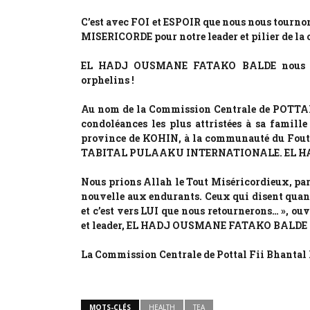
C’est avec FOI et ESPOIR que nous nous tourn
MISERICORDE pour notre leader et pilier de l
EL HADJ OUSMANE FATAKO BALDE nous quit
orphelins !
Au nom de la Commission Centrale de POTT
condoléances les plus attristées à sa famille
province de KOHIN, à la communauté du Fout
TABITAL PULAAKU INTERNATIONALE. EL HADJ 
Nous prions Allah le Tout Miséricordieux, par 
nouvelle aux endurants. Ceux qui disent quand
et c’est vers LUI que nous retournerons… », ou
et leader, EL HADJ OUSMANE FATAKO BALDE
La Commission Centrale de Pottal Fii Bhantal 
MOTS-CLÉS
HEALTH
TEA