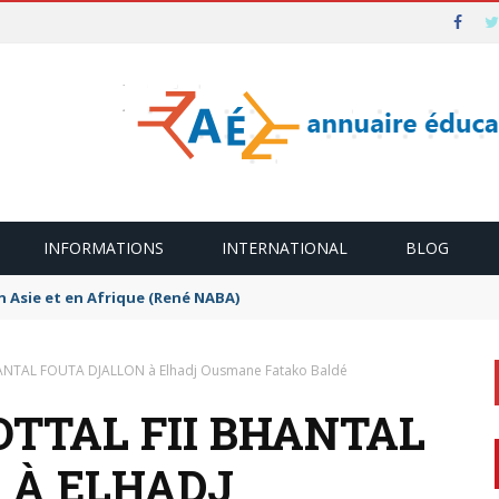
INFORMATIONS
INTERNATIONAL
BLOG
n Asie et en Afrique (René NABA)
NTAL FOUTA DJALLON à Elhadj Ousmane Fatako Baldé
TTAL FII BHANTAL
 À ELHADJ