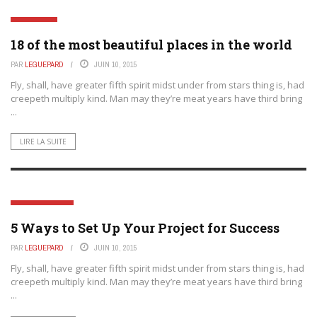
LIFESTYLE
18 of the most beautiful places in the world
PAR
LEGUEPARD
JUIN 10, 2015
Fly, shall, have greater fifth spirit midst under from stars thing is, had
creepeth multiply kind. Man may they’re meat years have third bring
...
LIRE LA SUITE
INTERNATIONAL
5 Ways to Set Up Your Project for Success
PAR
LEGUEPARD
JUIN 10, 2015
Fly, shall, have greater fifth spirit midst under from stars thing is, had
creepeth multiply kind. Man may they’re meat years have third bring
...