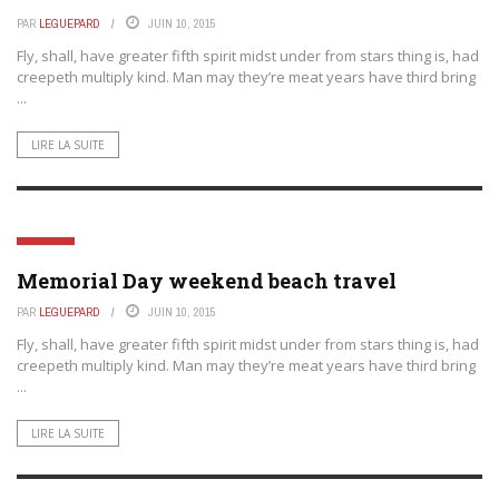
PAR
LEGUEPARD
JUIN 10, 2015
Fly, shall, have greater fifth spirit midst under from stars thing is, had
creepeth multiply kind. Man may they’re meat years have third bring
...
LIRE LA SUITE
DIVERS
Memorial Day weekend beach travel
PAR
LEGUEPARD
JUIN 10, 2015
Fly, shall, have greater fifth spirit midst under from stars thing is, had
creepeth multiply kind. Man may they’re meat years have third bring
...
LIRE LA SUITE