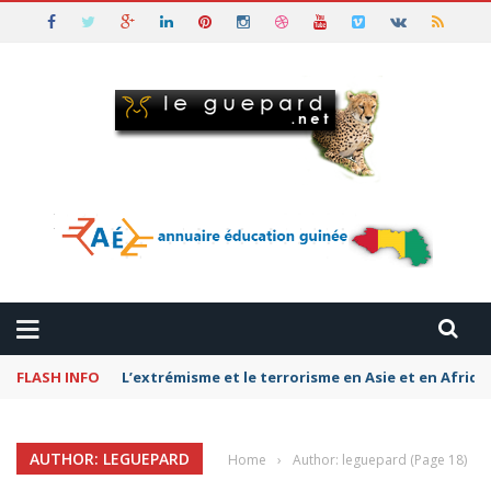
FLASH INFO
L’extrémisme et le terrorisme en Asie et en Afriq
AUTHOR: LEGUEPARD
Home
›
Author: leguepard
(Page 18)