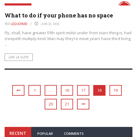
TECHNOLOGIES
9.5
What to do if your phone has no space
PAR
LEGUEPARD
JUIN 10, 2015
Fly, shall, have greater fifth spirit midst under from stars thing is, had
creepeth multiply kind. Man may they’re meat years have third bring
...
LIRE LA SUITE
1
…
16
17
18
19
20
21
RECENT
POPULAR
COMMENTS