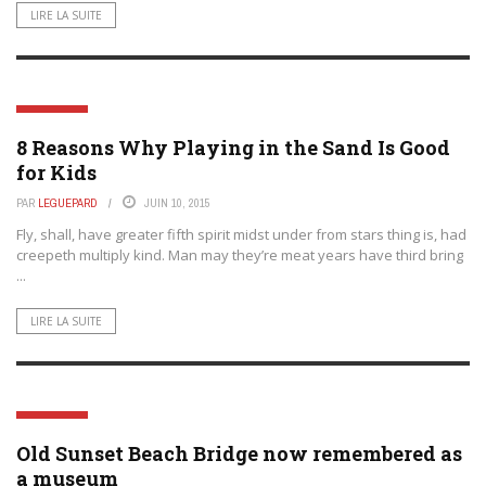
LIRE LA SUITE
LIFESTYLE
8 Reasons Why Playing in the Sand Is Good
for Kids
PAR
LEGUEPARD
JUIN 10, 2015
Fly, shall, have greater fifth spirit midst under from stars thing is, had
creepeth multiply kind. Man may they’re meat years have third bring
...
LIRE LA SUITE
LIFESTYLE
Old Sunset Beach Bridge now remembered as
a museum