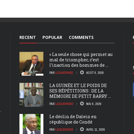
RECENT
POPULAR
COMMENTS
« La seule chose qui permet au
mal de triompher, c’est
l’inaction des hommes de ...
PAR
LEGUEPARD
AOÛT 8, 2026
LA GUINÉE ET LE POIDS DE
SES RÉPÉTITIONS : DE LA
MÉMOIRE DE PETIT BARRY ...
PAR
LEGUEPARD
MAI 6, 2026
Le déclin de Dalein en
république de Condé
PAR
LEGUEPARD
AVRIL 11, 2026