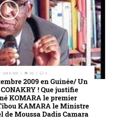
JUIN 11, 2015
811
0
tembre 2009 en Guinée/ Un
à CONAKRY ! Que justifie
iné KOMARA le premier
t Tibou KAMARA le Ministre
nel de Moussa Dadis Camara