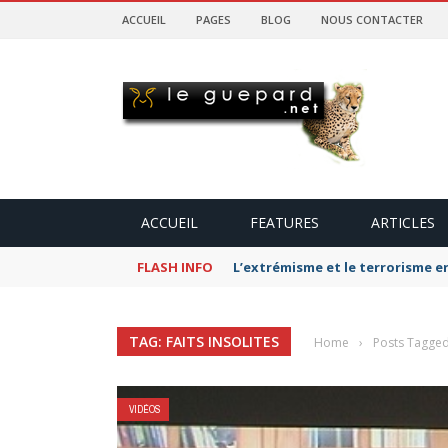
ACCUEIL
PAGES
BLOG
NOUS CONTACTER
ACCUEIL
FEATURES
ARTICLES
FLASH INFO
L’extrémisme et le terrorisme e
TAG: FAITS INSOLITES
Home
›
Posts Tagged 
VIDÉOS