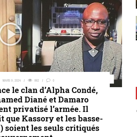
MARS 9, 2024
862
0
ce le clan d’Alpha Condé,
hamed Diané et Damaro
nt privatisé l’armée. Il
it que Kassory et les basse-
) soient les seuls critiqués