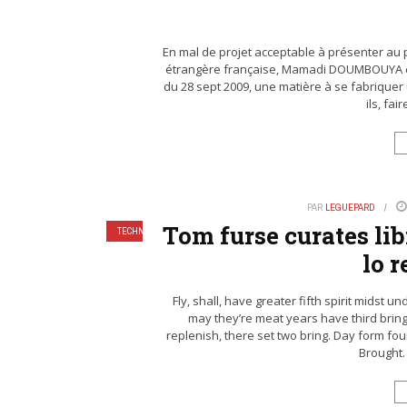
En mal de projet acceptable à présenter au pa
étrangère française, Mamadi DOUMBOUYA et s
du 28 sept 2009, une matière à se fabriquer u
ils, fai
PAR
LEGUEPARD
Tom furse curates li
TECHNOLOGIES
lo 
Fly, shall, have greater fifth spirit midst u
may they’re meat years have third bring r
replenish, there set two bring. Day form four
Brought. 