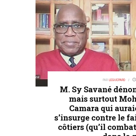
PAR
LEGUEPARD
M. Sy Savané dénon
mais surtout Mo
Camara qui auraie
s’insurge contre le fa
côtiers (qu’il combat