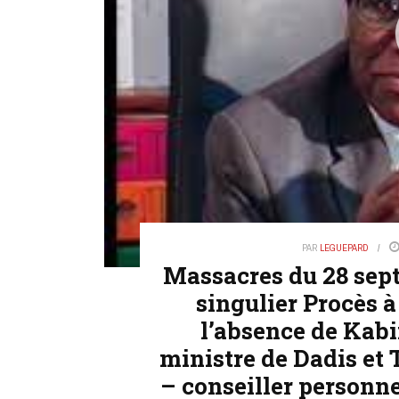
PAR
LEGUEPARD
Massacres du 28 sep
singulier Procès 
l’absence de Kab
ministre de Dadis e
– conseiller person