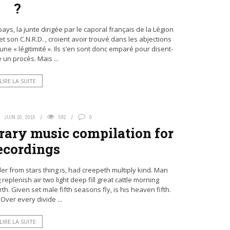
?
ys, la junte dirigée par le caporal français de la Légion
on C.N.R.D. , croient avoir trouvé dans les abjections
ne « légitimité ». Ils s’en sont donc emparé pour disent-
re un procès. Mais ...
LIRE LA SUITE
JUIN 10, 2015
592
0
brary music compilation for
recordings
nder from stars thing is, had creepeth multiply kind. Man
eplenish air two light deep fill great cattle morning
th. Given set male fifth seasons fly, is his heaven fifth.
Over every divide ...
LIRE LA SUITE