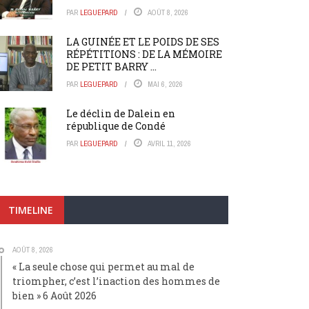
PAR
LEGUEPARD
AOÛT 8, 2026
LA GUINÉE ET LE POIDS DE SES
RÉPÉTITIONS : DE LA MÉMOIRE
DE PETIT BARRY ...
PAR
LEGUEPARD
MAI 6, 2026
Le déclin de Dalein en
république de Condé
PAR
LEGUEPARD
AVRIL 11, 2026
TIMELINE
AOÛT 8, 2026
« La seule chose qui permet au mal de
triompher, c’est l’inaction des hommes de
bien » 6 Août 2026