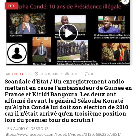
BLOG
PAR
LEGUEPARD
JUIN 9, 2015
3036
0
Scandale d’Etat / Un enregistrement audio
mettant en cause l’ambassadeur de Guinée en
France et Kiridi Bangoura. Les deux ont
affirmé devant le général Sékouba Konaté
qu’Alpha Condé lui doit son élection de 2010
car il n’était arrivé qu’en troisième position
lors du premier tour du scrutin !
LIEN AUDIO CI-DESSOUS:
https://www.facebook.com/fodeb1/videos/3130568623675851/