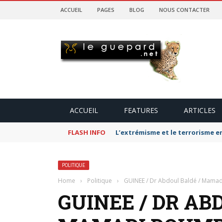
ACCUEIL
PAGES
BLOG
NOUS CONTACTER
ACCUEIL
FEATURES
ARTICLES
FLASH INFO
L’extrémisme et le terrorisme e
POLITIQUE
Home
›
Politique
›
GUINEE / Dr Abdoul Baldé / Mamadi
GUINEE / DR AB