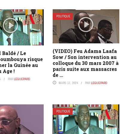
POLITIQUE
(VIDEO) Feu Adama Laafa
 Baldé / Le
Sow / Son intervention au
Doumbouya risque
colloque du 30 mars 2007 à
ner la Guinée au
paris suite aux massacres
 Age !
de ...
5
PAR
LEGUEPARD
MARS 13, 2024
PAR
LEGUEPARD
POLITIQUE