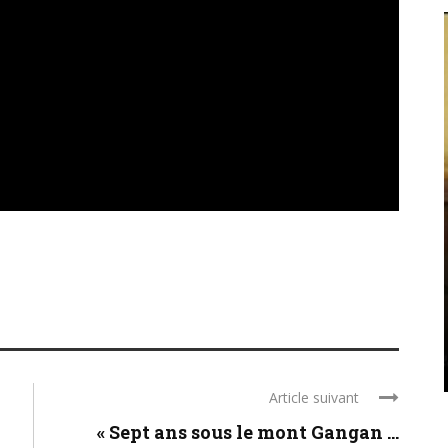
UNCATEGORIZED
L’HERITAGE COLONIAL A
L’EPREUVE : LE DIFFEREND
FRONTALIER DU FLEUVE MANO
Une étude réalisée par le Centre d’analyse et
d’Études Stratégiques de Guinée La région de
l’Union du Fleuve Mano, qui lie la Guinée, la
Sierra Leone et le Liberia, constitue ...
Article suivant
« Sept ans sous le mont Gangan ...