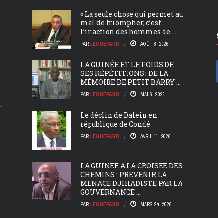
« La seule chose qui permet au
mal de triompher, c’est
l’inaction des hommes de ...
PAR
LEGUEPARD
AOÛT 8, 2026
LA GUINÉE ET LE POIDS DE
SES RÉPÉTITIONS : DE LA
MÉMOIRE DE PETIT BARRY ...
PAR
LEGUEPARD
MAI 6, 2026
Le déclin de Dalein en
république de Condé
PAR
LEGUEPARD
AVRIL 11, 2026
LA GUINEE A LA CROISEE DES
CHEMINS : PREVENIR LA
MENACE DJIHADISTE PAR LA
GOUVERNANCE ...
PAR
LEGUEPARD
MARS 24, 2026