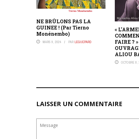
NE BRÛLONS PAS LA
GUINEE ! (Par Tierno
« L’ARM
Monénembo)
COMMENT
FAIRE ? 
MARS 9, 2024
PAR
LEGUEPARD
OUVRAG
ALIOU B
OCTOBRE 8, 
LAISSER UN COMMENTAIRE