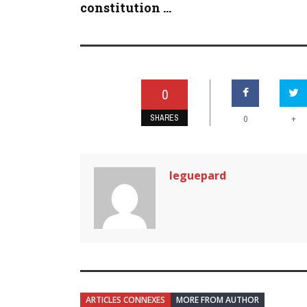
constitution ...
0
SHARES
+
0
leguepard
ARTICLES CONNEXES
MORE FROM AUTHOR