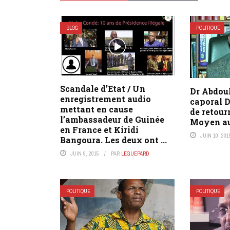
BLOG
POLITIQUE
Scandale d’Etat / Un
Dr Abdoul
enregistrement audio
caporal 
mettant en cause
de retour
l’ambassadeur de Guinée
Moyen au
en France et Kiridi
JUIN 10, 201
Bangoura. Les deux ont ...
JUIN 9, 2015
PAR
LEGUEPARD
POLITIQUE
POLITIQUE