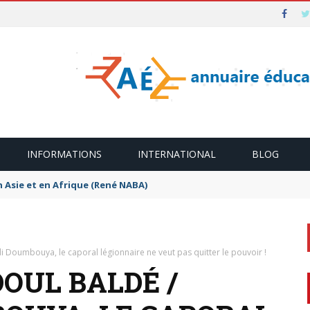
INFORMATIONS
INTERNATIONAL
BLOG
n Asie et en Afrique (René NABA)
 Doumbouya, le caporal légionnaire ne veut pas quitter le pouvoir !
DOUL BALDÉ /