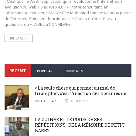
«C’est quoi le WEB, l’application qui a révolutionné l’internet, son
évolution du web 1.0 au web 4.0 ? », notre consultant en
informatique monsieur MAKANERA Mohamed Lamine va nous parler
de l’internet, Comment fonctionne ce réseau qu’on utilise au
quotidien, du FILAIRE au NON FILAIRE ...
LIRE LA SUITE
RECENT
POPULAR
COMMENTS
« La seule chose qui permet au mal de
triompher, c’est l’inaction des hommes de ...
PAR
LEGUEPARD
AOÛT 8, 2026
LA GUINÉE ET LE POIDS DE SES
RÉPÉTITIONS : DE LA MÉMOIRE DE PETIT
BARRY ...