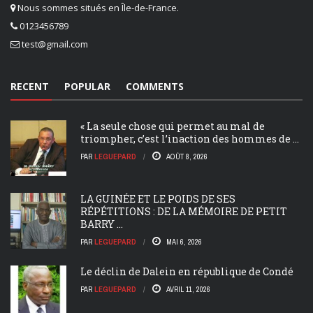
Nous sommes situés en Île-de-France.
0123456789
test@gmail.com
RECENT
POPULAR
COMMENTS
« La seule chose qui permet au mal de
triompher, c’est l’inaction des hommes de ...
PAR
LEGUEPARD
AOÛT 8, 2026
LA GUINÉE ET LE POIDS DE SES
RÉPÉTITIONS : DE LA MÉMOIRE DE PETIT
BARRY ...
PAR
LEGUEPARD
MAI 6, 2026
Le déclin de Dalein en république de Condé
PAR
LEGUEPARD
AVRIL 11, 2026