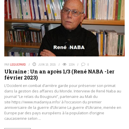
PAR
LEGUEPARD
JUIN 10, 2015
1334
0
Ukraine : Un an après 1/3 (René NABA -1er
février 2023)
L’Occident en combat d’arrière garde pour préserver son primat
dans la gestion des affaires du Monde. Interview de René Naba au
journal “Le relais du Bougouni”, partenaire au Mali du
site https://www.madaniya.info/ à l’occasion du premier
anniversaire de la guerre d’Ukraine La guerre d’Ukraine, menée en
Europe par des pays européens à la population d’origine
caucasienne selon ...