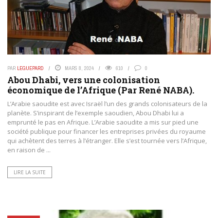
PAR
LEGUEPARD
MARS 8, 2024
610
0
Abou Dhabi, vers une colonisation
économique de l’Afrique (Par René NABA).
L’Arabie saoudite est avec Israël l’un des grands colonisateurs de la
planète. S’inspirant de l’exemple saoudien, Abou Dhabi lui a
emprunté le pas en Afrique. L’Arabie saoudite a mis sur pied une
société publique pour financer les entreprises privées du royaume
qui achètent des terres à l’étranger. Elle s’est tournée vers l’Afrique,
en raison de ...
LIRE LA SUITE