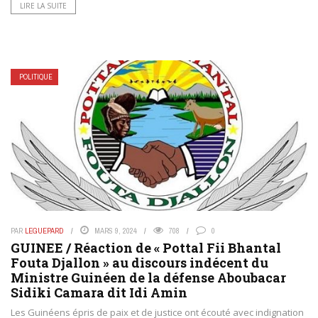
LIRE LA SUITE
POLITIQUE
PAR
LEGUEPARD
MARS 9, 2024
708
0
GUINEE / Réaction de « Pottal Fii Bhantal
Fouta Djallon » au discours indécent du
Ministre Guinéen de la défense Aboubacar
Sidiki Camara dit Idi Amin
Les Guinéens épris de paix et de justice ont écouté avec indignation