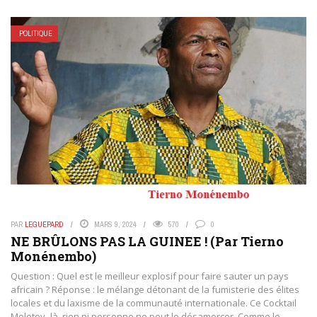
POLITIQUE
PAR
LEGUEPARD
MARS 9, 2024
570
0
NE BRÛLONS PAS LA GUINEE ! (Par Tierno
Monénembo)
Question : Quel est le meilleur explosif pour faire sauter un pays
africain ? Réponse : le mélange détonant de la fumisterie des élites
locales et du laxisme de la communauté internationale. Ce Cocktail
Molotov- là, rien ni personne ne peut le désamorcer. Comme le