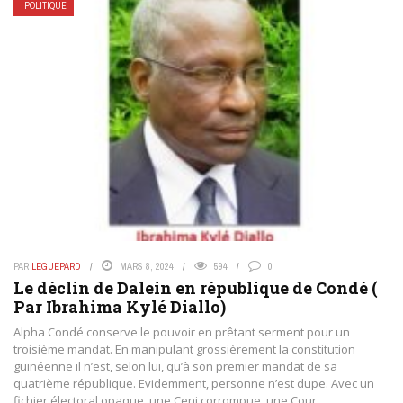
POLITIQUE
PAR
LEGUEPARD
MARS 8, 2024
594
0
Le déclin de Dalein en république de Condé (
Par Ibrahima Kylé Diallo)
Alpha Condé conserve le pouvoir en prêtant serment pour un
troisième mandat. En manipulant grossièrement la constitution
guinéenne il n’est, selon lui, qu’à son premier mandat de sa
quatrième république. Evidemment, personne n’est dupe. Avec un
fichier électoral opaque, une Ceni corrompue, une Cour