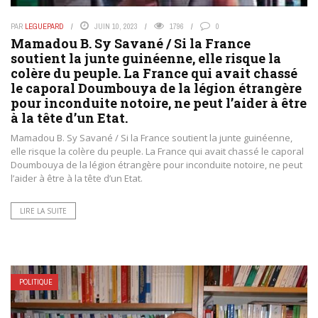
PAR
LEGUEPARD
JUIN 10, 2023
1796
0
Mamadou B. Sy Savané / Si la France
soutient la junte guinéenne, elle risque la
colère du peuple. La France qui avait chassé
le caporal Doumbouya de la légion étrangère
pour inconduite notoire, ne peut l’aider à être
à la tête d’un Etat.
Mamadou B. Sy Savané / Si la France soutient la junte guinéenne,
elle risque la colère du peuple. La France qui avait chassé le caporal
Doumbouya de la légion étrangère pour inconduite notoire, ne peut
l’aider à être à la tête d’un Etat.
LIRE LA SUITE
POLITIQUE