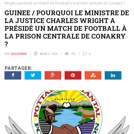
Wright a présidé un match de football à la prison centrale de Conakry ?
GUINEE / POURQUOI LE MINISTRE DE
LA JUSTICE CHARLES WRIGHT A
PRÉSIDÉ UN MATCH DE FOOTBALL À
LA PRISON CENTRALE DE CONAKRY
?
PAR
LEGUEPARD
MARS 9, 2024
751
0
PARTAGER: