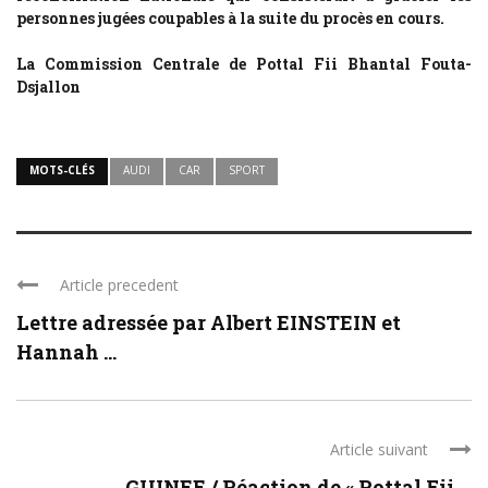
personnes jugées coupables à la suite du procès en cours.
La Commission Centrale de Pottal Fii Bhantal Fouta-
Dsjallon
MOTS-CLÉS
AUDI
CAR
SPORT
Article precedent
Lettre adressée par Albert EINSTEIN et
Hannah ...
Article suivant
GUINEE / Réaction de « Pottal Fii ...