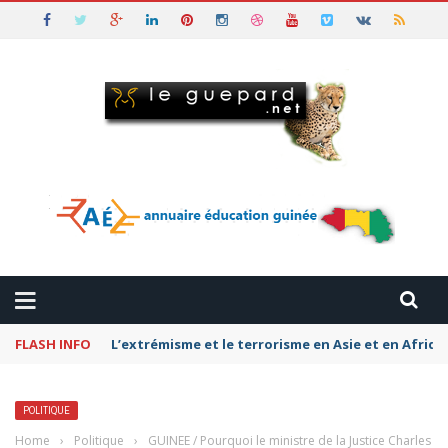
FLASH INFO
L’extrémisme et le terrorisme en Asie et en Afriq
POLITIQUE
Home
›
Politique
›
GUINEE / Pourquoi le ministre de la Justice Charles