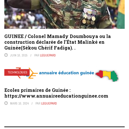
GUINEE / Colonel Mamady Doumbouya ou la
construction déclarée de l’État Malinké en
Guinée(Sékou Chérif Fadiga). .
JUIN 10, 2015
PAR
LEGUEPARD
TECHNOLOGIES
Ecoles primaires de Guinée :
https://www.annuaireeducationguinee.com
MARS 10, 2024
PAR
LEGUEPARD