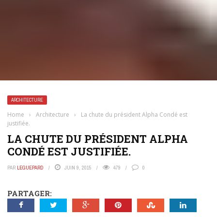
ARCHITECTURE
Home
›
Architecture
›
La chute du président Alpha Condé est
justifiée.
LA CHUTE DU PRÉSIDENT ALPHA
CONDÉ EST JUSTIFIÉE.
PAR
LEGUEPARD
JUIN 9, 2015
479
0
PARTAGER: