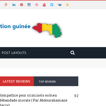
POST LAYOUTS
LATEST REVIEWS
TOP REVIEWS
Sympathie pour criminels ou bien
9.2
débandade morale ( Par Abdourahamane
Barry)