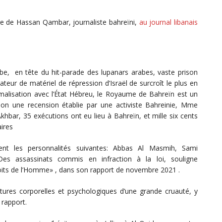
ge de Hassan Qambar, journaliste bahreïni,
au journal libanais
e, en tête du hit-parade des lupanars arabes, vaste prison
eur de matériel de répression d’Israël de surcroît le plus en
alisation avec l’État Hébreu, le Royaume de Bahreïn est un
elon une recension établie par une activiste Bahreinie, Mme
khbar, 35 exécutions ont eu lieu à Bahreïn, et mille six cents
aires
urent les personnalités suivantes: Abbas Al Masmih, Sami
es assassinats commis en infraction à la loi, souligne
roits de l’Homme» , dans son rapport de novembre 2021 .
tures corporelles et psychologiques d’une grande cruauté, y
 rapport.