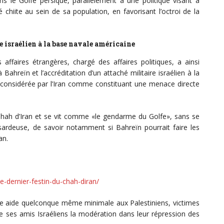
ans le Golfe persique, parallèlement à une politique visant à
hiite au sein de sa population, en favorisant l’octroi de la
 israélien à la base navale américaine
affaires étrangères, chargé des affaires politiques, a ainsi
reïn et l’accréditation d’un attaché militaire israélien à la
onsidérée par l’Iran comme constituant une menace directe
 Chah d’Iran et se vit comme «le gendarme du Golfe», sans se
ardeuse, de savoir notamment si Bahreïn pourrait faire les
an.
-dernier-festin-du-chah-diran/
 une aide quelconque même minimale aux Palestiniens, victimes
de ses amis Israéliens la modération dans leur répression des