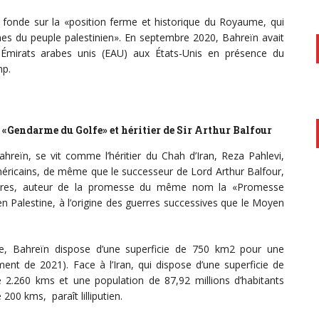
e fonde sur la «position ferme et historique du Royaume, qui
times du peuple palestinien». En septembre 2020, Bahreïn avait
 Émirats arabes unis (EAU) aux États-Unis en présence du
mp.
 «Gendarme du Golfe» et héritier de Sir Arthur Balfour
reïn, se vit comme l’héritier du Chah d’Iran, Reza Pahlevi,
éricains, de même que le successeur de Lord Arthur Balfour,
rangères, auteur de la promesse du même nom la «Promesse
en Palestine, à l’origine des guerres successives que le Moyen
ue, Bahreïn dispose d’une superficie de 750 km2 pour une
ment de 2021). Face à l’Iran, qui dispose d’une superficie de
2.260 kms et une population de 87,92 millions d’habitants
 200 kms, paraît lilliputien.