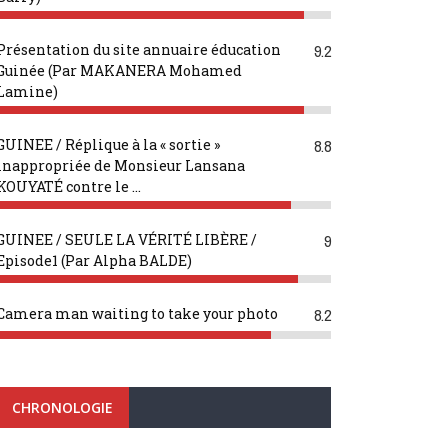
Présentation du site annuaire éducation
9.2
Guinée (Par MAKANERA Mohamed
Lamine)
GUINEE / Réplique à la « sortie »
8.8
inappropriée de Monsieur Lansana
KOUYATÉ contre le ...
GUINEE / SEULE LA VÉRITÉ LIBÈRE /
9
Episode1 (Par Alpha BALDE)
Camera man waiting to take your photo
8.2
CHRONOLOGIE