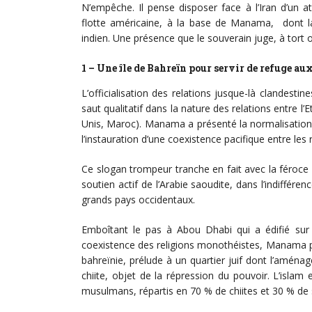
N’empêche. Il pense disposer face à l’Iran d’un a
flotte américaine, à la base de Manama, dont l
indien. Une présence que le souverain juge, à tort ou
1 – Une île de Bahreïn pour servir de refuge au
L’officialisation des relations jusque-là clandesti
saut qualitatif dans la nature des relations entre 
Unis, Maroc). Manama a présenté la normalisation
l’instauration d’une coexistence pacifique entre les
Ce slogan trompeur tranche en fait avec la féroce 
soutien actif de l’Arabie saoudite, dans l’indiffére
grands pays occidentaux.
Emboîtant le pas à Abou Dhabi qui a édifié sur
coexistence des religions monothéistes, Manama pr
bahreïnie, prélude à un quartier juif dont l’aménag
chiite, objet de la répression du pouvoir. L’islam
musulmans, répartis en 70 % de chiites et 30 % de 