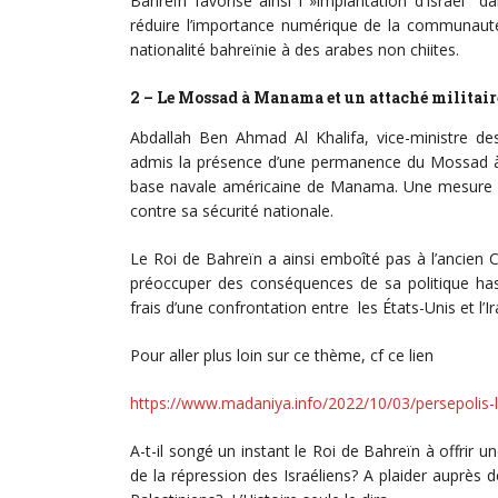
Bahreïn favorise ainsi l »implantation d’Israël d
réduire l’importance numérique de la communauté c
nationalité bahreïnie à des arabes non chiites.
2 – Le Mossad à Manama et un attaché militaire
Abdallah Ben Ahmad Al Khalifa, vice-ministre des 
admis la présence d’une permanence du Mossad à Bah
base navale américaine de Manama. Une mesure c
contre sa sécurité nationale.
Le Roi de Bahreïn a ainsi emboîté pas à l’ancien
préoccuper des conséquences de sa politique has
frais d’une confrontation entre les États-Unis et l’Ir
Pour aller plus loin sur ce thème, cf ce lien
https://www.madaniya.info/2022/10/03/persepolis-le
A-t-il songé un instant le Roi de Bahreïn à offrir
de la répression des Israéliens? A plaider auprès 