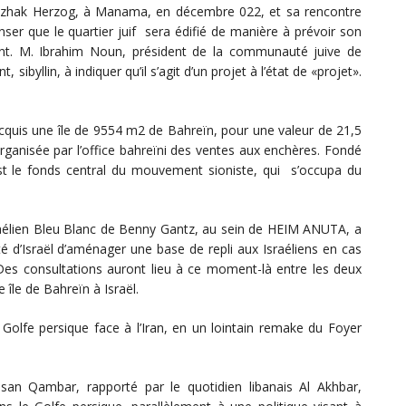
ien Itzhak Herzog, à Manama, en décembre 022, et sa rencontre
ser que le quartier juif sera édifié de manière à prévoir son
xtant. M. Ibrahim Noun, président de la communauté juive de
 sibyllin, à indiquer qu’il s’agit d’un projet à l’état de «projet».
 acquis une île de 9554 m2 de Bahreïn, pour une valeur de 21,5
organisée par l’office bahreïni des ventes aux enchères. Fondé
est le fonds central du mouvement sioniste, qui s’occupa du
sraélien Bleu Blanc de Benny Gantz, au sein de HEIM ANUTA, a
onté d’Israël d’aménager une base de repli aux Israéliens en cas
Des consultations auront lieu à ce moment-là entre les deux
 île de Bahreïn à Israël.
e Golfe persique face à l’Iran, en un lointain remake du Foyer
san Qambar, rapporté par le quotidien libanais Al Akhbar,