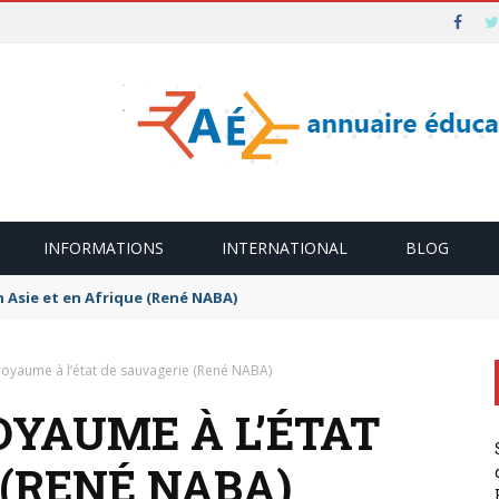
INFORMATIONS
INTERNATIONAL
BLOG
n Asie et en Afrique (René NABA)
 royaume à l’état de sauvagerie (René NABA)
OYAUME À L’ÉTAT
 (RENÉ NABA)