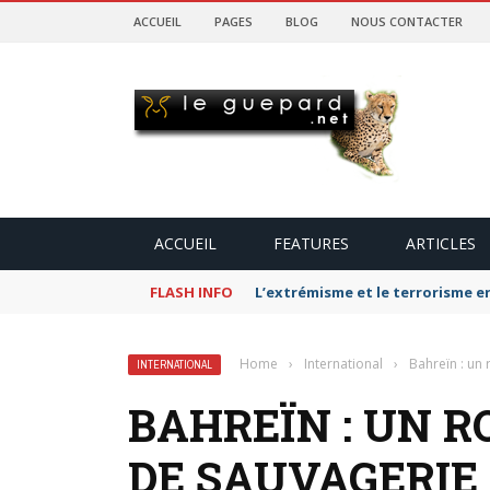
ACCUEIL
PAGES
BLOG
NOUS CONTACTER
ACCUEIL
FEATURES
ARTICLES
FLASH INFO
L’extrémisme et le terrorisme e
Home
›
International
›
Bahreïn : un
INTERNATIONAL
BAHREÏN : UN R
DE SAUVAGERIE