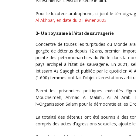
Palestiniens? L’Histoire seule le dira.
Pour le locuteur arabophone, ci joint le témoigna
Al Akhbar, en date du 2 Février 2023
3- Un royaume à l’état de sauvagerie
Concentré de toutes les turpitudes du Monde arab
gorgée de détenus depuis 12 ans, premier importat
pointe des pétromonarchies du Golfe dans la norm
pays archipel à l’État de sauvagerie. En 2021, s
Ibtissam As Sayegh et publiée par le quotidien Al A
(1.600) femmes ont fait l’objet d’arrestations arbitr
Parmi les prisonniers politiques exécutés fig
Moucheimeh, Ahmad Al Malahi, Ali Al Arab. D
l’«Organisation Salam pour la démocratie et les D
La totalité des détenus ont été soumis à des tor
compris des actes d’agressions sexuelles, ajoute le