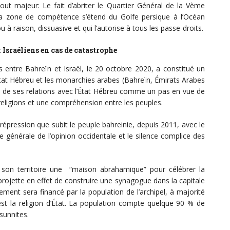
tout majeur: Le fait d’abriter le Quartier Général de la Vème
a zone de compétence s’étend du Golfe persique à l’Océan
 à raison, dissuasive et qui l’autorise à tous les passe-droits.
x Israéliens en cas de catastrophe
nes entre Bahreïn et Israël, le 20 octobre 2020, a constitué un
l’Etat Hébreu et les monarchies arabes (Bahreïn, Émirats Arabes
 de ses relations avec l’État Hébreu comme un pas en vue de
 religions et une compréhension entre les peuples.
répression que subit le peuple bahreinie, depuis 2011, avec le
nce générale de l’opinion occidentale et le silence complice des
 son territoire une “maison abrahamique” pour célébrer la
ojette en effet de construire une synagogue dans la capitale
ement sera financé par la population de l’archipel, à majorité
 est la religion d’État. La population compte quelque 90 % de
sunnites.