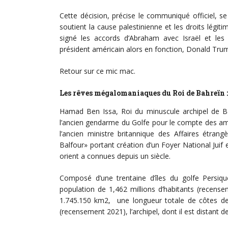
Cette décision, précise le communiqué officiel, s
soutient la cause palestinienne et les droits légi
signé les accords d’Abraham avec Israël et les
président américain alors en fonction, Donald Tru
Retour sur ce mic mac.
Les rêves mégalomaniaques du Roi de Bahreïn :
Hamad Ben Issa, Roi du minuscule archipel de Bah
l’ancien gendarme du Golfe pour le compte des am
l’ancien ministre britannique des Affaires ét
Balfour» portant création d’un Foyer National Juif 
orient a connues depuis un siècle.
Composé d’une trentaine d’îles du golfe Persiq
population de 1,462 millions d’habitants (recense
1.745.150 km2, une longueur totale de côtes de 
(recensement 2021), l’archipel, dont il est distant de