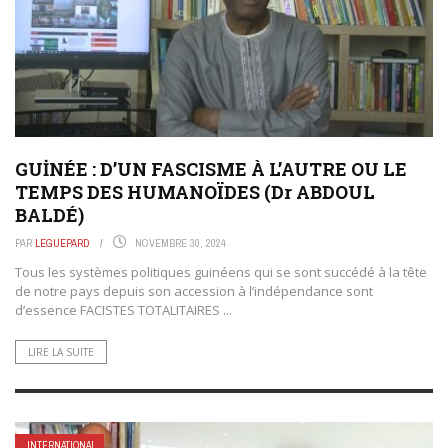
GUİNÉE : D’UN FASCISME À L’AUTRE OU LE
TEMPS DES HUMANOÏDES (Dr ABDOUL
BALDÉ)
PAR
LEGUEPARD
NOVEMBRE 30, 2024
Tous les systèmes politiques guinéens qui se sont succédé à la tête
de notre pays depuis son accession à l’indépendance sont
d’essence FACISTES TOTALITAIRES ...
LIRE LA SUITE
INTERNATIONAL