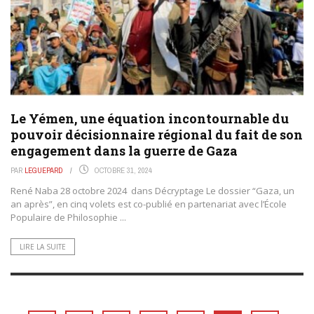
Le Yémen, une équation incontournable du
pouvoir décisionnaire régional du fait de son
engagement dans la guerre de Gaza
PAR
LEGUEPARD
OCTOBRE 31, 2024
René Naba 28 octobre 2024 dans Décryptage Le dossier “Gaza, un
an après”, en cinq volets est co-publié en partenariat avec l’École
Populaire de Philosophie ...
LIRE LA SUITE