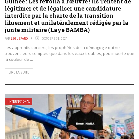
Guinée : Les revoilà à l’œuvre ! Ils Tentent de
légitimer et de légaliser une candidature
interdite par la charte de la transition
librement et unilatéralement rédigée par la
junte militaire (Laye BAMBA)
PAR
LEGUEPARD
OCTOBRE 31, 2024
Les apprentis sorciers, les prophètes de la démagogie qui ne
trouvent leurs comptes que dans les eaux troubles, peu importe que
la couleur de ...
LIRE LA SUITE
INTERNATIONAL