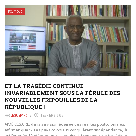
POLITIQUE
ET LA TRAGÉDIE CONTINUE
INVARIABLEMENT SOUS LA FÉRULE DES
NOUVELLES FRIPOUILLES DE LA
RÉPUBLIQUE !
PAR
LEGUEPARD
FÉVRIER 9, 2025
AIMÉ CÉSAIRE, dans sa vision éclairée des réalités postcoloniales,
affirmait que : « Les pays coloniaux conquièrent l’indépendance, là
est l’épopée. L’indépendance conquise, ici commence la tragédie. » ...