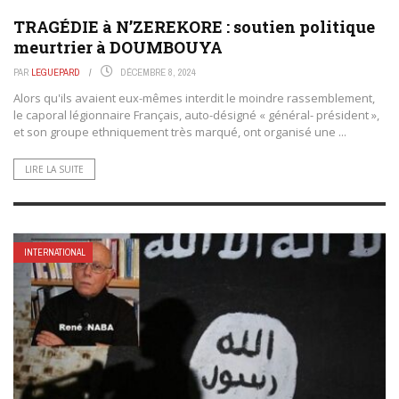
TRAGÉDIE à N’ZEREKORE : soutien politique
meurtrier à DOUMBOUYA
PAR
LEGUEPARD
DÉCEMBRE 8, 2024
Alors qu'ils avaient eux-mêmes interdit le moindre rassemblement,
le caporal légionnaire Français, auto-désigné « général- président »,
et son groupe ethniquement très marqué, ont organisé une ...
LIRE LA SUITE
INTERNATIONAL