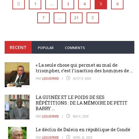
1
…
3
4
5
6
7
…
21
RECENT
POPULAR
COMMENTS
« La seule chose qui permet au mal de
triompher, c’est l’inaction des hommes de ...
PAR
LEGUEPARD
AOÛT 8, 2026
LA GUINÉE ET LE POIDS DE SES
RÉPÉTITIONS : DE LA MÉMOIRE DE PETIT
BARRY ...
PAR
LEGUEPARD
MAI 6, 2026
Le déclin de Dalein en république de Condé
PAR
LEGUEPARD
AVRIL 11, 2026