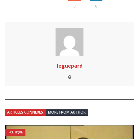
0
0
leguepard
ARTICLES CONNEXES
MORE FROM AUTHOR
POLITIQUE