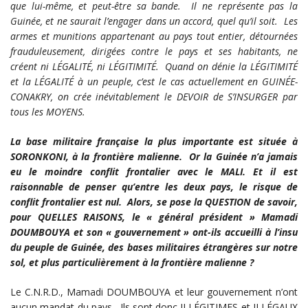
que lui-même, et peut-être sa bande. Il ne représente pas la
Guinée, et ne saurait l’engager dans un accord, quel qu’il soit. Les
armes et munitions appartenant au pays tout entier, détournées
frauduleusement, dirigées contre le pays et ses habitants, ne
créent ni LÉGALITÉ, ni LÉGITIMITÉ. Quand on dénie la LÉGITIMITÉ
et la LÉGALITÉ à un peuple, c’est le cas actuellement en GUINÉE-
CONAKRY, on crée inévitablement le DEVOIR de S’INSURGER par
tous les MOYENS.
La base militaire française la plus importante est située à
SORONKONI, à la frontière malienne. Or la Guinée n’a jamais
eu le moindre conflit frontalier avec le MALI. Et il est
raisonnable de penser qu’entre les deux pays, le risque de
conflit frontalier est nul. Alors, se pose la QUESTION de savoir,
pour QUELLES RAISONS, le « général président » Mamadi
DOUMBOUYA et son « gouvernement » ont-ils accueilli à l’insu
du peuple de Guinée, des bases militaires étrangères sur notre
sol, et plus particulièrement à la frontière malienne ?
Le C.N.R.D., Mamadi DOUMBOUYA et leur gouvernement n’ont
aucun mandat du pays. Ils sont donc ILLÉGITIMES et ILLÉGAUX