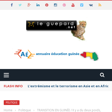
FLASH INFO
L’extrémisme et le terrorisme en Asie et en Afriq
POLITIQUE
Home
›
Politique
›
TRANSITION EN GUINÉE / II y a du deux poids,