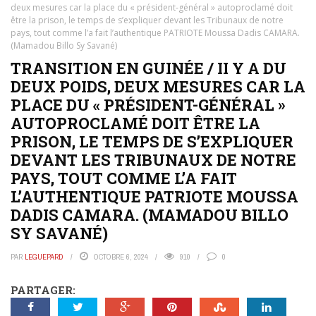
deux mesures car la place du « président-général » autoproclamé doit
être la prison, le temps de s’expliquer devant les Tribunaux de notre
pays, tout comme l’a fait l’authentique PATRIOTE Moussa Dadis CAMARA.
(Mamadou Billo Sy Savané)
TRANSITION EN GUINÉE / II Y A DU
DEUX POIDS, DEUX MESURES CAR LA
PLACE DU « PRÉSIDENT-GÉNÉRAL »
AUTOPROCLAMÉ DOIT ÊTRE LA
PRISON, LE TEMPS DE S’EXPLIQUER
DEVANT LES TRIBUNAUX DE NOTRE
PAYS, TOUT COMME L’A FAIT
L’AUTHENTIQUE PATRIOTE MOUSSA
DADIS CAMARA. (MAMADOU BILLO
SY SAVANÉ)
PAR
LEGUEPARD
OCTOBRE 6, 2024
910
0
PARTAGER: