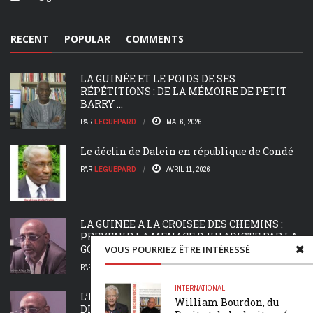
RECENT
POPULAR
COMMENTS
LA GUINÉE ET LE POIDS DE SES
RÉPÉTITIONS : DE LA MÉMOIRE DE PETIT
BARRY ...
PAR
LEGUEPARD
MAI 6, 2026
Le déclin de Dalein en république de Condé
PAR
LEGUEPARD
AVRIL 11, 2026
LA GUINEE A LA CROISEE DES CHEMINS :
PREVENIR LA MENACE DJIHADISTE PAR LA
GOUVERNANCE ...
VOUS POURRIEZ ÊTRE INTÉRESSÉ
PAR
LEGUEPARD
MARS 24, 2026
INTERNATIONAL
L’HERITAGE COLONIAL A L’EPREUVE : LE
William Bourdon, du
DIFFEREND FRONTALIER DU FLEUVE MANO