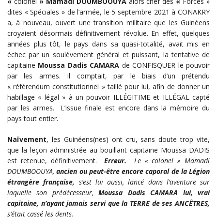
«
colonel
»
Mamadi DOUMBOOUYA
alors chef des
«
Forces »
dites « Spéciales » de l’armée, le 5 septembre 2021 à CONAKRY
a, à nouveau, ouvert une transition militaire que les Guinéens
croyaient désormais définitivement révolue. En effet, quelques
années plus tôt, le pays dans sa quasi-totalité, avait mis en
échec par un soulèvement général et puissant, la tentative de
capitaine
Moussa Dadis CAMARA
de CONFISQUER le pouvoir
par les armes. Il comptait, par le biais d’un prétendu
« référendum constitutionnel » taillé pour lui, afin de donner un
habillage « légal » à un pouvoir ILLÉGITIME et ILLÉGAL capté
par les armes. L’issue finale est encore dans la mémoire du
pays tout entier.
Naïvement
, les Guinéens(nes) ont cru, sans doute trop vite,
que la leçon administrée au bouillant capitaine Moussa DADIS
est retenue, définitivement.
Erreur.
Le « colonel » Mamadi
DOUMBOOUYA,
ancien ou peut-être encore caporal de la Légion
étrangère française,
s’est lui aussi, lancé dans l’aventure sur
laquelle son prédécesseur,
Moussa Dadis CAMARA lui, vrai
capitaine, n’ayant jamais servi que la TERRE de ses ANCÊTRES,
s’était cassé les dents.