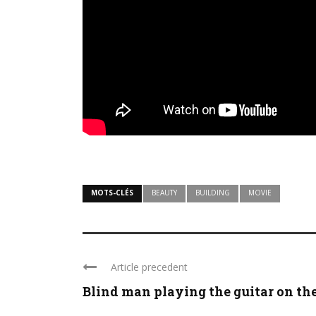
MOTS-CLÉS
BEAUTY
BUILDING
MOVIE
Article precedent
Blind man playing the guitar on the 