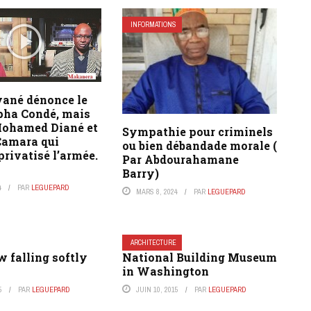
INFORMATIONS
vané dénonce le
lpha Condé, mais
Mohamed Diané et
Sympathie pour criminels
amara qui
ou bien débandade morale (
privatisé l’armée.
Par Abdourahamane
Barry)
4
PAR
LEGUEPARD
MARS 8, 2024
PAR
LEGUEPARD
ARCHITECTURE
 falling softly
National Building Museum
in Washington
5
PAR
LEGUEPARD
JUIN 10, 2015
PAR
LEGUEPARD