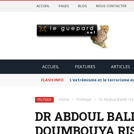
ACCUEIL
PAGES
BLOG
NOUS CONTACTER
ACCUEIL
FEATURES
ARTICLES
FLASH INFO
L’extrémisme et le terrorisme e
Home
›
Politique
›
Dr Abdoul Baldé / L
POLITIQUE
DR ABDOUL BALD
DOUMBOUYA RI