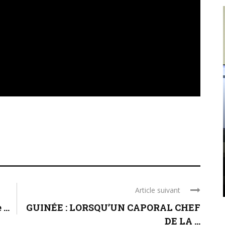
POLITIQUE
GUİNÉE : PLUS DURE SERA LA
CHUTE DE MAMADI
DOUMBOUYA ET DE SON CNRD
En Guinée, le pouvoir ne tombe jamais par
hasard. Il tombe par accumulation d’arrogance,
de mensonge et de mépris. Le CNRD de Mamadi
Doumbouya est en train de bâtir, pierre ...
Article suivant
...
GUINÉE : LORSQU’UN CAPORAL CHEF
DE LA ...