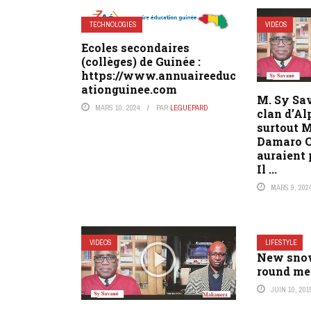
TECHNOLOGIES
VIDÉOS
Ecoles secondaires
(collèges) de Guinée :
https://www.annuaireeduc
ationguinee.com
M. Sy Sa
MARS 10, 2024
PAR
LEGUEPARD
clan d’A
surtout 
Damaro C
auraient 
Il ...
MARS 9, 202
VIDÉOS
LIFESTYLE
New snow
round me
JUIN 10, 201