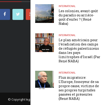
INTERNATIONAL
Les colonies, avant-goût
du paradis ou arrière-
goût d’enfer ? ( René
Naba)
INTERNATIONAL
Le plan américain pour
l’éradication des camps
de réfugiés palestiniens
dans les pays
limitrophes d’Israël (Par
René NABA)
INTERNATIONAL
Flux migratoire:
L’Europe, fossoyeur de sa
propre cause, victime de
ses propres turpitudes
passées et présentes
(René NABA)
© Copyright
leguepard.net
. Tous droits réservés.