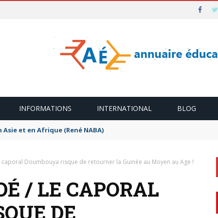
INFORMATIONS
INTERNATIONAL
BLOG
n Asie et en Afrique (René NABA)
e caporal Doumbouya risque de retourner la Guinée au Moyen au Age !
É / LE CAPORAL
SQUE DE