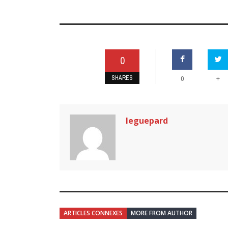
0
SHARES
+
0
leguepard
ARTICLES CONNEXES
MORE FROM AUTHOR