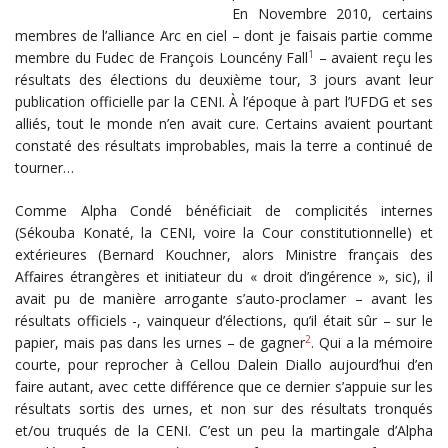
En Novembre 2010, certains
membres de l’alliance Arc en ciel – dont je faisais partie comme
1
membre du Fudec de François Louncény Fall
– avaient reçu les
résultats des élections du deuxième tour, 3 jours avant leur
publication officielle par la CENI. À l’époque à part l’UFDG et ses
alliés, tout le monde n’en avait cure. Certains avaient pourtant
constaté des résultats improbables, mais la terre a continué de
tourner…
Comme Alpha Condé bénéficiait de complicités internes
(Sékouba Konaté, la CENI, voire la Cour constitutionnelle) et
extérieures (Bernard Kouchner, alors Ministre français des
Affaires étrangères et initiateur du « droit d’ingérence », sic), il
avait pu de manière arrogante s’auto-proclamer – avant les
résultats officiels -, vainqueur d’élections, qu’il était sûr – sur le
2
papier, mais pas dans les urnes – de gagner
. Qui a la mémoire
courte, pour reprocher à Cellou Dalein Diallo aujourd’hui d’en
faire autant, avec cette différence que ce dernier s’appuie sur les
résultats sortis des urnes, et non sur des résultats tronqués
et/ou truqués de la CENI. C’est un peu la martingale d’Alpha