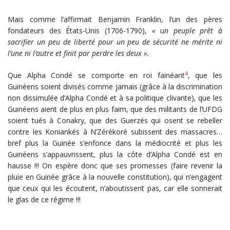
Mais comme l’affirmait Benjamin Franklin, l’un des pères
fondateurs des États-Unis (1706-1790),
«
u
n peuple prêt à
sacrifier un peu de liberté pour un peu de sécurité ne mérite ni
l’une ni l’autre et finit par perdre les deux ».
4
Que Alpha Condé se comporte en roi fainéant
, que les
Guinéens soient divisés comme jamais (grâce à la discrimination
non dissimulée d’Alpha Condé et à sa politique clivante), que les
Guinéens aient de plus en plus faim, que des militants de l’UFDG
soient tués à Conakry, que des Guerzés qui osent se rebeller
contre les Koniankés à N’Zérékoré subissent des massacres…
bref plus la Guinée s’enfonce dans la médiocrité et plus les
Guinéens s’appauvrissent, plus la côte d’Alpha Condé est en
hausse !!! On espère donc que ses promesses (faire revenir la
pluie en Guinée grâce à la nouvelle constitution), qui n’engagent
que ceux qui les écoutent, n’aboutissent pas, car elle sonnerait
le glas de ce régime !!!