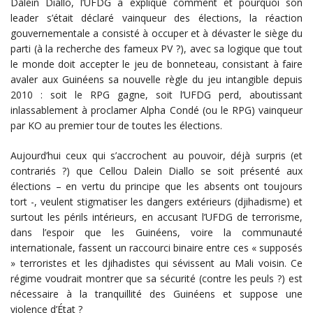
Dalein Diallo, l’UFDG a expliqué comment et pourquoi son
leader s’était déclaré vainqueur des élections, la réaction
gouvernementale a consisté à occuper et à dévaster le siège du
parti (à la recherche des fameux PV ?), avec sa logique que tout
le monde doit accepter le jeu de bonneteau, consistant à faire
avaler aux Guinéens sa nouvelle règle du jeu intangible depuis
2010 : soit le RPG gagne, soit l’UFDG perd, aboutissant
inlassablement à proclamer Alpha Condé (ou le RPG) vainqueur
par KO au premier tour de toutes les élections.
Aujourd’hui ceux qui s’accrochent au pouvoir, déjà surpris (et
contrariés ?) que Cellou Dalein Diallo se soit présenté aux
élections – en vertu du principe que les absents ont toujours
tort -, veulent stigmatiser les dangers extérieurs (djihadisme) et
surtout les périls intérieurs, en accusant l’UFDG de terrorisme,
dans l’espoir que les Guinéens, voire la communauté
internationale, fassent un raccourci binaire entre ces « supposés
» terroristes et les djihadistes qui sévissent au Mali voisin. Ce
régime voudrait montrer que sa sécurité (contre les peuls ?) est
nécessaire à la tranquillité des Guinéens et suppose une
violence d’État ?