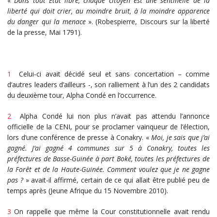
«
Dans tout État libre, chaque citoyen est une sentinelle de la
liberté qui doit crier, au moindre bruit, à la moindre apparence
du danger qui la menace
». (Robespierre, Discours sur la liberté
de la presse, Mai 1791).
1
Celui-ci avait décidé seul et sans concertation – comme
d’autres leaders d’ailleurs -, son ralliement à l’un des 2 candidats
du deuxième tour, Alpha Condé en l’occurrence.
2
Alpha Condé lui non plus n’avait pas attendu l’annonce
officielle de la CENI, pour se proclamer vainqueur de l’élection,
lors d’une conférence de presse à Conakry. «
Moi, je sais que j’ai
gagné.
J’ai gagné 4 communes sur 5 à Conakry, toutes les
préfectures de Basse-Guinée à part Boké, toutes les préfectures de
la Forêt et de la Haute-Guinée. Comment voulez que je ne gagne
pas ?
» avait-il affirmé, certain de ce qui allait être publié peu de
temps après (Jeune Afrique du 15 Novembre 2010).
3
On rappelle que même la Cour constitutionnelle avait rendu