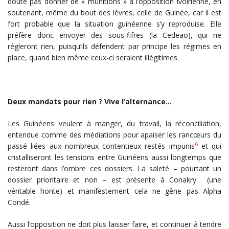
doute pas donner de « munitions » à l’opposition ivoirienne, en
soutenant, même du bout des lèvres, celle de Guinée, car il est
fort probable que la situation guinéenne s’y reproduise. Elle
préfère donc envoyer des sous-fifres (la Cedeao), qui ne
régleront rien, puisqu’ils défendent par principe les régimes en
place, quand bien même ceux-ci seraient illégitimes.
Deux mandats pour rien ? Vive l’alternance…
Les Guinéens veulent à manger, du travail, la réconciliation,
entendue comme des médiations pour apaiser les rancœurs du
6
passé liées aux nombreux contentieux restés impunis
et qui
cristalliseront les tensions entre Guinéens aussi longtemps que
resteront dans l’ombre ces dossiers. La saleté – pourtant un
dossier prioritaire et non – est présente à Conakry… (une
véritable honte) et manifestement cela ne gêne pas Alpha
Condé.
Aussi l’opposition ne doit plus laisser faire, et continuer à tendre