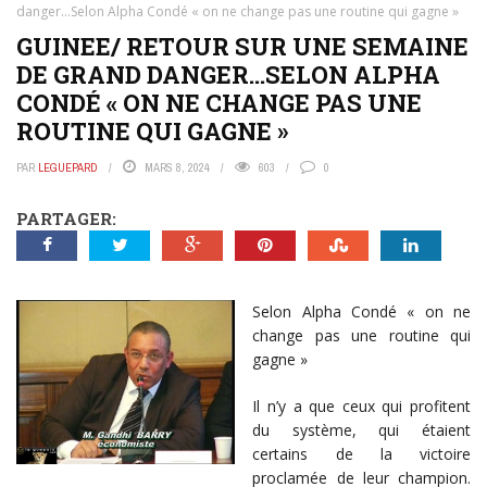
danger…Selon Alpha Condé « on ne change pas une routine qui gagne »
GUINEE/ RETOUR SUR UNE SEMAINE
DE GRAND DANGER…SELON ALPHA
CONDÉ « ON NE CHANGE PAS UNE
ROUTINE QUI GAGNE »
PAR
LEGUEPARD
MARS 8, 2024
603
0
PARTAGER:
Selon Alpha Condé « on ne
change pas une routine qui
gagne »
Il n’y a que ceux qui profitent
du système, qui étaient
certains de la victoire
proclamée de leur champion.