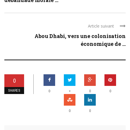
débandade morale ...
Article suivant
Abou Dhabi, vers une colonisation
économique de ...
0
SHARES
+
0
0
0
0
0