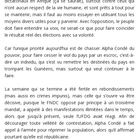
dictatoriaux en Afrique (ça se saurait), surtout contre ceux qui
n’ont aucun respect de la vie humaine, et sont prêts à tout pour
se maintenir, mais il faut au moins essayer en utilisant tous les
moyens divers utiles pour y parvenir. Avec l’opposition, le peuple
doit faire entendre sa voix, ne serait-ce que pour faire coïncider
le résultat réel des élections avec sa volonté.
Car l’unique priorité aujourd’hui est de chasser Alpha Condé du
pouvoir, pour faire cesser le viol du pays par un escroc, c’est-à-
dire un individu, qui s’est vu remettre les destinées du pays en
trompant les Guinéens, mais surtout qui veut continuer à le
faire.
La semaine qui se termine a été fertile en rebondissements
(mais aussi en crimes impunis), mais celle qui s’ouvre va être
décisive, puisque le FNDC opposé par principe à un troisième
mandat, a appelé à des manifestations illimitées dans le temps,
alors que jusqu’à présent, seule l’UFDG avait réagi. Afin de
décourager toute velléité de contestation, Alpha Condé a fait
appel à l’armée pour réprimer la population, alors qu’il affirmait
pourtant qu’elle est républicaine.