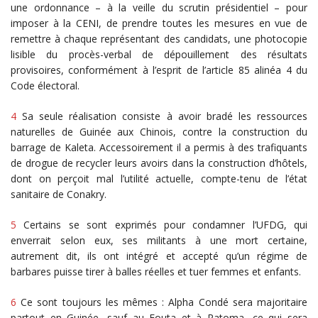
une ordonnance – à la veille du scrutin présidentiel – pour
imposer à la CENI, de prendre toutes les mesures en vue de
remettre à chaque représentant des candidats, une photocopie
lisible du procès-verbal de dépouillement des résultats
provisoires, conformément à l’esprit de l’article 85 alinéa 4 du
Code électoral.
4
Sa seule réalisation consiste à avoir bradé les ressources
naturelles de Guinée aux Chinois, contre la construction du
barrage de Kaleta. Accessoirement il a permis à des trafiquants
de drogue de recycler leurs avoirs dans la construction d’hôtels,
dont on perçoit mal l’utilité actuelle, compte-tenu de l’état
sanitaire de Conakry.
5
Certains se sont exprimés pour condamner l’UFDG, qui
enverrait selon eux, ses militants à une mort certaine,
autrement dit, ils ont intégré et accepté qu’un régime de
barbares puisse tirer à balles réelles et tuer femmes et enfants.
6
Ce sont toujours les mêmes : Alpha Condé sera majoritaire
partout en Guinée, sauf au Fouta et à Ratoma, ce qui sera