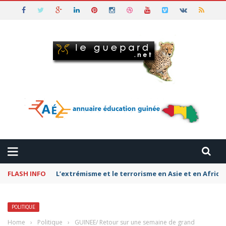
FLASH INFO
Pétromonarchies-Gaza : La rivalité entre Qatar, la
POLITIQUE
Home
›
Politique
›
GUINEE/ Retour sur une semaine de grand