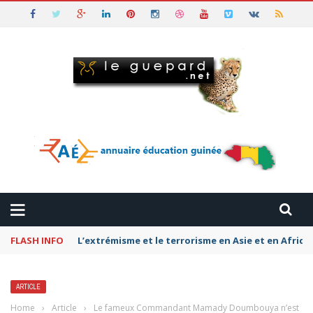
FLASH INFO
Pétromonarchies-Gaza : La rivalité entre Qatar, la
ARTICLE
Home
›
Article
›
Le fameux Commandant Mamady Doumbouya n’est