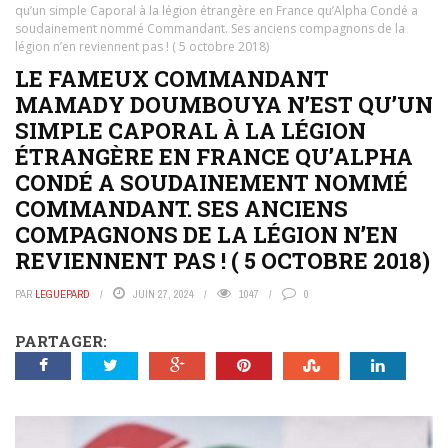
qu’un simple Caporal à la légion étrangère en France qu’Alpha Condé a
soudainement nommé Commandant. Ses anciens compagnons de la
légion n’en reviennent pas ! ( 5 octobre 2018)
LE FAMEUX COMMANDANT
MAMADY DOUMBOUYA N’EST QU’UN
SIMPLE CAPORAL À LA LÉGION
ÉTRANGÈRE EN FRANCE QU’ALPHA
CONDÉ A SOUDAINEMENT NOMMÉ
COMMANDANT. SES ANCIENS
COMPAGNONS DE LA LÉGION N’EN
REVIENNENT PAS ! ( 5 OCTOBRE 2018)
PAR
LEGUEPARD
JUIN 27, 2024
1047
0
PARTAGER: