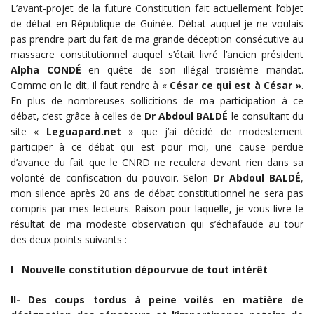
L’avant-projet de la future Constitution fait actuellement l’objet
de débat en République de Guinée. Débat auquel je ne voulais
pas prendre part du fait de ma grande déception consécutive au
massacre constitutionnel auquel s’était livré l’ancien président
Alpha CONDÉ
en quête de son illégal troisième mandat.
Comme on le dit, il faut rendre à «
César ce qui est à César »
.
En plus de nombreuses sollicitions de ma participation à ce
débat, c’est grâce à celles de
Dr Abdoul BALDÉ
le consultant du
site «
Leguapard.net
» que j’ai décidé de modestement
participer à ce débat qui est pour moi, une cause perdue
d’avance du fait que le CNRD ne reculera devant rien dans sa
volonté de confiscation du pouvoir. Selon
Dr Abdoul BALDÉ
,
mon silence après 20 ans de débat constitutionnel ne sera pas
compris par mes lecteurs. Raison pour laquelle, je vous livre le
résultat de ma modeste observation qui s’échafaude au tour
des deux points suivants :
I
–
Nouvelle constitution dépourvue de tout intérêt
II- Des coups tordus à peine voilés en matière de