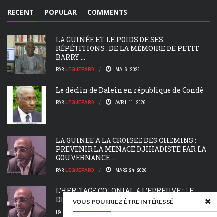
RECENT
POPULAR
COMMENTS
LA GUINÉE ET LE POIDS DE SES
RÉPÉTITIONS : DE LA MÉMOIRE DE PETIT
BARRY ...
PAR
LEGUEPARD
MAI 6, 2026
Le déclin de Dalein en république de Condé
PAR
LEGUEPARD
AVRIL 11, 2026
LA GUINEE A LA CROISEE DES CHEMINS :
PREVENIR LA MENACE DJIHADISTE PAR LA
GOUVERNANCE ...
PAR
LEGUEPARD
MARS 24, 2026
L’HERITAGE COLONIAL A L’EPREUVE : LE
DIFFEREND FRONTALIER DU FLEUVE MANO
VOUS POURRIEZ ÊTRE INTÉRESSÉ
PAR
LEGUEPARD
MARS 19, 2026