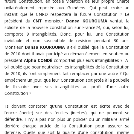
future Constitution, en totale violation de leur propre Charte
unilatéralement imposée aux Guinéens. Qui peut croire un
instant que le CNRD respectera la future Constitution ? Le
président du
CNT
monsieur
Dansa KOUROUMA
vantait la
solidité de la nouvelle constitution sur France24, qui, selon lui,
comporte 9 intangibilités. Donc, pour lui, une Constitution
inviolable et non susceptible de révision pendant 30 ans.
Monsieur
Dansa KOUROUMA
a-t-il oublié que la Constitution
de 2010 dont il avait participé au démantèlement en soutien au
président
Alpha CONDÉ
comportait plusieurs intangibilités ? A-
t-il oublié que pour neutraliser les intangibilités de la Constitution
de 2010, ils l’ont simplement fait remplacer par une autre ? Qui
empêchera un jour, que leur Constitution soit jetée à la poubelle
de l’histoire avec ses intangibilités au profit d’une autre
Constitution ?
Ils doivent constater qu’une Constitution est écrite avec de
l’encre (inerte) sur des feuilles (inertes), qui ne peuvent se
défendre. Il n’y a pas non plus un policier ou un militaire armé
derrière chaque article de la Constitution pour assurer sa
défense. Quelle que soit la qualité d’une constitution, même