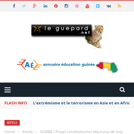
FLASH INFO
Pétromonarchies-Gaza : La rivalité entre Qatar, la
ARTICLE
Home
›
Article
›
GUINÉE / Projet constitutionnel dépourvu de tout