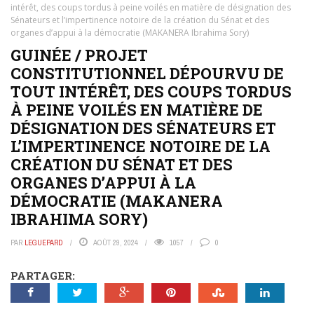
intérêt, des coups tordus à peine voilés en matière de désignation des
Sénateurs et l’impertinence notoire de la création du Sénat et des
organes d’appui à la démocratie (MAKANERA Ibrahima Sory)
GUINÉE / PROJET
CONSTITUTIONNEL DÉPOURVU DE
TOUT INTÉRÊT, DES COUPS TORDUS
À PEINE VOILÉS EN MATIÈRE DE
DÉSIGNATION DES SÉNATEURS ET
L’IMPERTINENCE NOTOIRE DE LA
CRÉATION DU SÉNAT ET DES
ORGANES D’APPUI À LA
DÉMOCRATIE (MAKANERA
IBRAHIMA SORY)
PAR
LEGUEPARD
AOÛT 29, 2024
1057
0
PARTAGER: