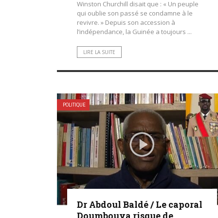
Winston Churchill disait que : « Un peuple
qui oublie son passé se condamne à le
revivre. » Depuis son accession à
l’indépendance, la Guinée a toujours ...
LIRE LA SUITE
POLITIQUE
Dr Abdoul Baldé / Le caporal
Doumbouya risque de