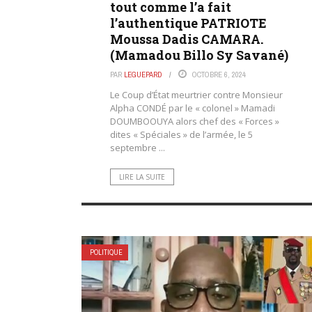
tout comme l’a fait
l’authentique PATRIOTE
Moussa Dadis CAMARA.
(Mamadou Billo Sy Savané)
PAR
LEGUEPARD
OCTOBRE 6, 2024
Le Coup d’État meurtrier contre Monsieur
Alpha CONDÉ par le « colonel » Mamadi
DOUMBOOUYA alors chef des « Forces »
dites « Spéciales » de l’armée, le 5
septembre ...
LIRE LA SUITE
POLITIQUE