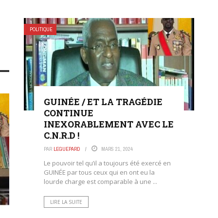
POLITIQUE
GUINÉE / ET LA TRAGÉDIE
CONTINUE
INEXORABLEMENT AVEC LE
C.N.R.D !
PAR
LEGUEPARD
MARS 21, 2024
Le pouvoir tel qu’il a toujours été exercé en
GUINÉE par tous ceux qui en ont eu la
lourde charge est comparable à une ...
LIRE LA SUITE