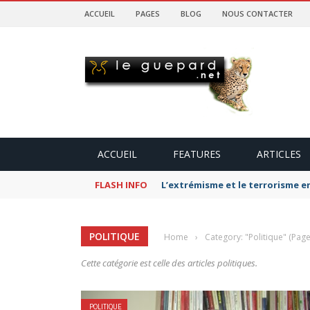
ACCUEIL
PAGES
BLOG
NOUS CONTACTER
ACCUEIL
FEATURES
ARTICLES
FLASH INFO
L’extrémisme et le terrorisme e
POLITIQUE
Home
›
Category: "Politique"
(Page
Cette catégorie est celle des articles politiques.
POLITIQUE