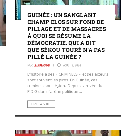
GUINÉE : UN SANGLANT
CHAMP CLOS SUR FOND DE
PILLAGE ET DE MASSACRES
À QUOI SE RÉSUME LA
DÉMOCRATIE. QUI A DIT
QUE SÉKOU TOURÉ N’A PAS
PILLÉ LA GUINÉE ?
PAR
LEGUEPARD
AOÛT 9, 2024
L’histoire a ses « CRIMINELS », et ses acteurs
sont souvent les pires. En Guinée, ces
criminels sont légion. Depuis l’arrivée du
P.D.G dans l’arène politique ...
LIRE LA SUITE