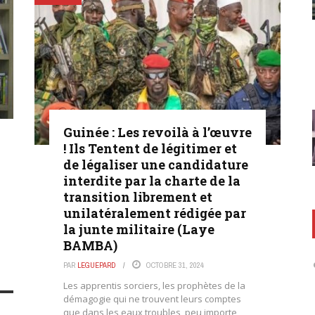
Guinée : Les revoilà à l’œuvre
! Ils Tentent de légitimer et
de légaliser une candidature
interdite par la charte de la
transition librement et
unilatéralement rédigée par
la junte militaire (Laye
BAMBA)
PAR
LEGUEPARD
OCTOBRE 31, 2024
Les apprentis sorciers, les prophètes de la
démagogie qui ne trouvent leurs comptes
que dans les eaux troubles, peu importe