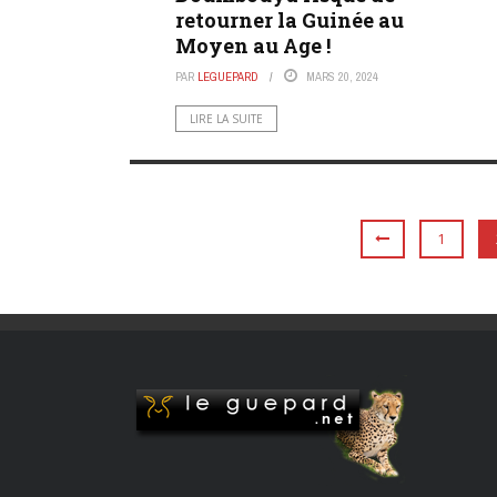
retourner la Guinée au
Moyen au Age !
PAR
LEGUEPARD
MARS 20, 2024
LIRE LA SUITE
1