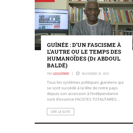
GUİNÉE : D’UN FASCISME À
L’AUTRE OU LE TEMPS DES
HUMANOÏDES (Dr ABDOUL
BALDÉ)
PAR
LEGUEPARD
NOVEMBRE 30, 2024
Tous les systèmes politiques guinéens qui
se sont succédé à la tête de notre pays
depuis son accession à l’indépendance
sont d’essence FACISTES TOTALITAIRES ...
LIRE LA SUITE