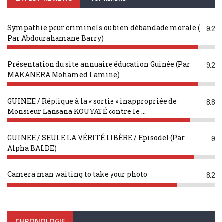
Sympathie pour criminels ou bien débandade morale (
9.2
Par Abdourahamane Barry)
Présentation du site annuaire éducation Guinée (Par
9.2
MAKANERA Mohamed Lamine)
GUINEE / Réplique à la « sortie » inappropriée de
8.8
Monsieur Lansana KOUYATÉ contre le ...
GUINEE / SEULE LA VÉRITÉ LIBÈRE / Episode1 (Par
9
Alpha BALDE)
Camera man waiting to take your photo
8.2
CHRONOLOGIE