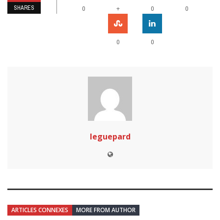
SHARES
+
0
0
0
0
0
leguepard
ARTICLES CONNEXES
MORE FROM AUTHOR