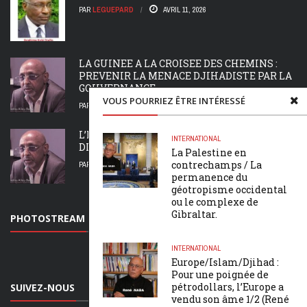
PAR
LEGUEPARD
AVRIL 11, 2026
LA GUINEE A LA CROISEE DES CHEMINS :
PREVENIR LA MENACE DJIHADISTE PAR LA
GOUVERNANCE ...
VOUS POURRIEZ ÊTRE INTÉRESSÉ
PAR
LEGUEPARD
MARS 24, 2026
L’HERITAGE COLONIAL A L’EPREUVE : LE
INTERNATIONAL
DIFFEREND FRONTALIER DU FLEUVE MANO
La Palestine en
contrechamps / La
PAR
LEGUEPARD
MARS 19, 2026
permanence du
géotropisme occidental
ou le complexe de
Gibraltar.
PHOTOSTREAM
INTERNATIONAL
Europe/Islam/Djihad :
Pour une poignée de
pétrodollars, l’Europe a
SUIVEZ-NOUS
vendu son âme 1/2 (René